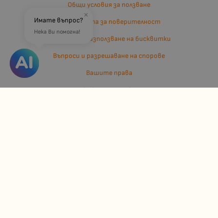
Общи условия за ползване
×
Имате въпрос?
Политиката за поверителност
Нека Ви помогна!
Политика за използване на бисквитки
Въпроси и разрешаване на спорове
Вашите права
Отказ от сделка
За нас
Отзиви
Карта на сайта
Контакти
Контакти
Джулианис ООД
ЕИК: 206362719