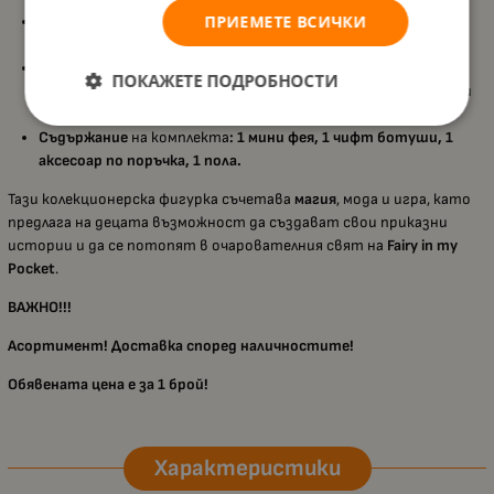
ПРИЕМЕТЕ ВСИЧКИ
Изработена с внимание към детайла и качеството,
подходяща за активна игра и колекциониране;
Подходяща за деца над
3 години
, като развива
ПОКАЖЕТЕ ПОДРОБНОСТИ
въображението, креативността и интереса към приказни
светове;
Съдържание
на комплекта
:
1 мини фея,
1 чифт ботуши,
1
аксесоар по поръчка,
1 пола.
Тази колекционерска фигурка съчетава
магия
, мода и игра, като
предлага на децата възможност да създават свои приказни
истории и да се потопят в очарователния свят на
Fairy in my
Pocket
.
ВАЖНО!!!
Асортимент! Доставка според наличностите!
Обявената цена е за 1 брой!
Характеристики