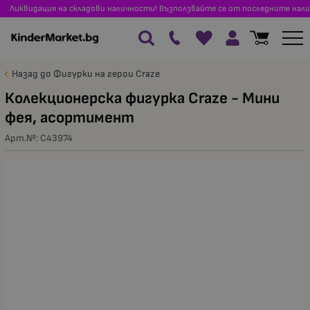
Ликвидация на складови наличности! Възползвайте се от последните нали
Назад до Фигурки на герои Craze
Колекционерска фигурка Craze - Мини
фея, асортимент
Арт.№:
C43974