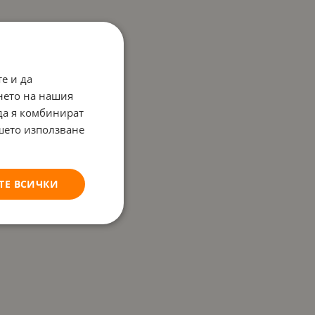
е и да
нето на нашия
 да я комбинират
ашето използване
ТЕ ВСИЧКИ