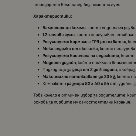
стандартен велосипед без помощни гуми.
Характеристики:
Балансиращо колело
, което подпомага разв
12-инчови гуми
, които осигуряват стабилно
Регулируемо кормило с TPR ръкохватки
, ко
Мека седалка от еко кожа
, която осигуряв
Регулируема височина на седалката
, която
Модерен дизайн
, който привлича вниманиет
Подходящо за
деца от 2 до 5 години
, съобра
Максимално натоварване до 30 kg
, което о
Компактни
размери 82 x 40 x 54 cm
, удобни 
Това колело е отличен избор за родителите, к
основа за първите му самостоятелни карания.