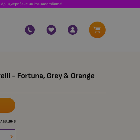
 До изчерпване на количествата!
elli - Fortuna, Grey & Orange
плащане