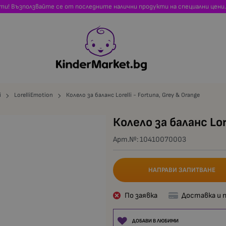
сти! Възползвайте се от последните налични продукти на специални цени.
i
LorelliEmotion
Колело за баланс Lorelli - Fortuna, Grey & Orange
Колело за баланс Lor
Арт.№:
10410070003
НАПРАВИ ЗАПИТВАНЕ
По заявка
Доставка и 
ДОБАВИ В ЛЮБИМИ