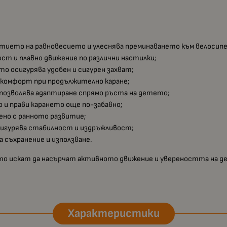
итието на равновесието и улеснява преминаването към велосипе
ст и плавно движение по различни настилки;
ето осигурява удобен и сигурен захват;
а комфорт при продължително каране;
 позволява адаптиране спрямо ръста на детето;
о и прави карането още по-забавно;
зено с ранното развитие;
сигурява стабилност и издръжливост;
за съхранение и използване.
оито искат да насърчат активното движение и увереността на д
Характеристики