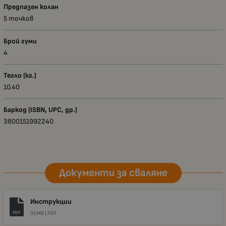
Предпазен колан
5 точков
Брой гуми
4
Тегло (кг.)
10.40
Баркод (ISBN, UPC, др.)
3800151992240
Документи за сваляне
Инструкции
PDF
35 MB |
PDF