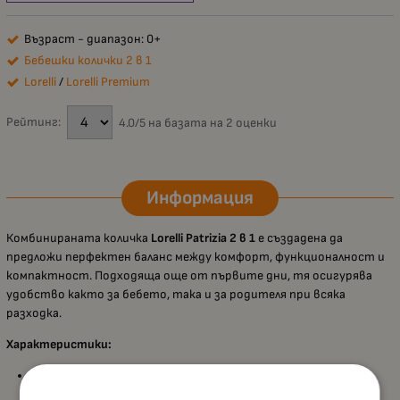
Възраст - диапазон: 0+
Бебешки колички 2 в 1
Lorelli
/
Lorelli Premium
Рейтинг:
4.0/5 на базата на 2 оценки
Информация
Комбинираната количка
Lorelli Patrizia 2 в 1
е създадена да
предложи перфектен баланс между комфорт, функционалност и
компактност. Подходяща още от първите дни, тя осигурява
удобство както за бебето, така и за родителя при всяка
разходка.
Характеристики:
Подходяща за
новородени и деца до 15 кг
, което я прави
практично дългосрочно решение;