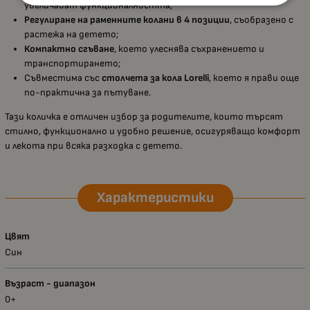
увеличават функционалността;
Регулиране на раменните колани в 4 позиции
, съобразено с
растежа на детето;
Компактно сгъване
, което улеснява съхранението и
транспортирането;
Съвместима със
столчета за кола Lorelli
, което я прави още
по-практична за пътуване.
Тази количка е отличен избор за родителите, които търсят
стилно, функционално и удобно решение, осигуряващо комфорт
и лекота при всяка разходка с детето.
Характеристики
Цвят
Син
Възраст - диапазон
0+