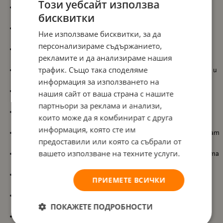
Този уебсайт използва
Лека алуминиева рама
, която осигурява лесно управление и
бисквитки
удобство при пренасяне;
Кош за новородено с матрак и покривало
, който създава
Ние използваме бисквитки, за да
комфортна среда още от първия ден;
персонализираме съдържанието,
Реверсивна седалка
, позволяваща позиция с лице към
рекламите и да анализираме нашия
родителя или към околната среда;
трафик. Също така споделяме
Регулируема облегалка
, която осигурява удобство при сън и
активни разходки;
информация за използването на
Подвижна поставка за крачета
, която допринася за по-
нашия сайт от ваша страна с нашите
удобна позиция на детето;
партньори за реклама и анализи,
5-точков предпазен колан
, който гарантира сигурно
които може да я комбинират с друга
фиксиране;
информация, която сте им
Завиващи предни колела и задна спирачка
, които осигуряват
предоставили или която са събрали от
лесна маневреност;
вашето използване на техните услуги.
Сгъваем сенник с мрежеста секция
, който осигурява защита
и добра вентилация;
Дръжка и предпазен гриф от еко кожа
, които добавят
ПРИЕМЕТЕ ВСИЧКИ
комфорт и стил;
Голям кош за пазаруване
, който побира всички необходими
ПОКАЖЕТЕ ПОДРОБНОСТИ
вещи;
Включени
мрежа против комари и адаптори
, които