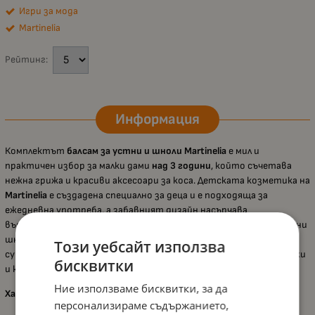
Игри за мода
Martinelia
Рейтинг:
Информация
Комплектът
балсам за устни и шноли Martinelia
е мил и
практичен избор за малки дами
над 3 години
, който съчетава
нежна грижа и красиви аксесоари за коса. Детската козметика на
Martinelia
е създадена специално за деца и е подходяща за
ежедневна употреба, а забавният дизайн насърчава
въображението и прави рутината по-приятна. С двата цветни
шноли детето може да оформя прически по различни начини, а
Този уебсайт използва
супер хидратиращият балсам помага устните да останат меки
бисквитки
и комфортни.
Ние използваме бисквитки, за да
Характеристики:
персонализираме съдържанието,