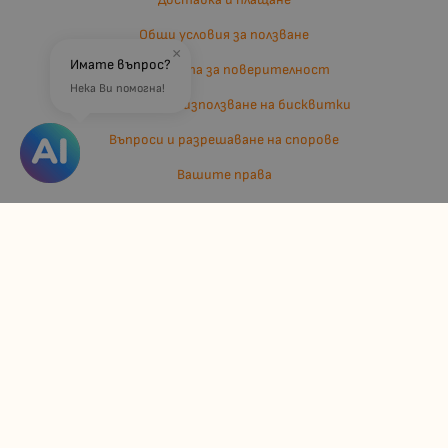
Общи условия за ползване
×
Имате въпрос?
Политиката за поверителност
Нека Ви помогна!
Политика за използване на бисквитки
Въпроси и разрешаване на спорове
Вашите права
Отказ от сделка
За нас
Отзиви
Карта на сайта
Контакти
Контакти
Джулианис ООД