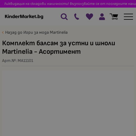
Ликвидация на складови наличности! Възползвайте се от последните нали
Назад до Игри за мода Martinelia
Комплект балсам за устни и шноли
Martinelia - Асортимент
Арт.№:
MA11101