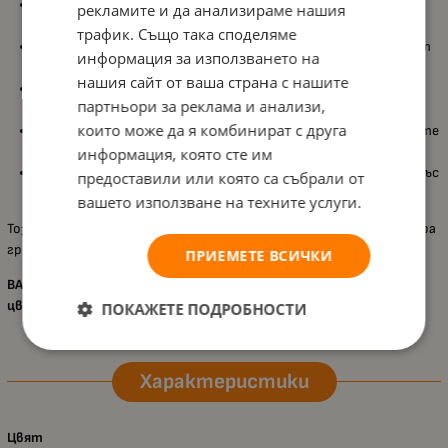
Подходящ за деца
над 3 години
, съобразен с ежедневната
рекламите и да анализираме нашия
детска грижа и игра;
трафик. Също така споделяме
Комплект с
2 цветни шноли
, които добавят красив акцент
информация за използването на
и помагат за лесно оформяне на прическа;
нашия сайт от ваша страна с нашите
Супер хидратиращ балсам за устни
, който подпомага
партньори за реклама и анализи,
устните да бъдат меки и приятно хидратирани;
които може да я комбинират с друга
Предлага се в
тюркоазен, розов и лилав
цвят, за да изберете
любимия вариант;
информация, която сте им
Детска козметика
Martinelia
, създадена специално за деца със
предоставили или която са събрали от
забавен дизайн, подходяща за ежедневна употреба.
вашето използване на техните услуги.
Този комплект е чудесна идея за малък подарък, който комбинира
грижа и аксесоари за коса, за повече настроение всеки ден.
ПРИЕМЕТЕ ВСИЧКИ
ВАЖНО!!! Асортимент! Доставка според наличните
цветове!
Обявената цена е за 1 брой!
ПОКАЖЕТЕ ПОДРОБНОСТИ
Характеристики
Цвят