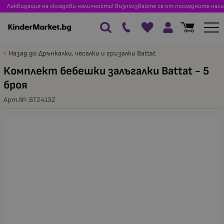
Ликвидация на складови наличности! Възползвайте се от последните нали
Назад до Дрънкалки, чесалки и гризалки Battat
Комплект бебешки залъгалки Battat - 5
броя
Арт.№:
BT2413Z