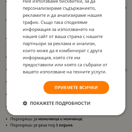
Ние използваме бисквитки, за да
Комплект от 5 различни бебешки залъгалки
, които
предлагат разнообразие от форми и функции и поддържат
персонализираме съдържанието,
интереса на бебето по време на игра;
рекламите и да анализираме нашия
Дрънкащи елементи
, които стимулират слуховото
трафик. Също така споделяме
възприятие и помагат на бебето да осъзнава връзката
информация за използването на
между движение и звук;
нашия сайт от ваша страна с нашите
Разнообразни форми и текстури
, които насърчават
партньори за реклама и анализи,
тактилното изследване и подпомагат сетивното
които може да я комбинират с друга
развитие;
Леки и удобни за хващане играчки
, съобразени с малките
информация, която сте им
бебешки ръчички, което улеснява самостоятелната игра;
предоставили или която са събрали от
Подпомага развитието на
фината моторика
чрез хващане,
вашето използване на техните услуги.
разклащане и преместване на играчките;
Насърчава
координацията око–ръка
, докато бебето
ПРИЕМЕТЕ ВСИЧКИ
наблюдава и взаимодейства с различните елементи;
Стимулира
въображението и любопитството
чрез
свободна и ненатоварваща игра;
ПОКАЖЕТЕ ПОДРОБНОСТИ
Изработени от
качествена и безопасна пластмаса
,
подходяща за бебета;
Подходящи за
момиченца и момченца
;
Подходящи за деца под
1 година
.