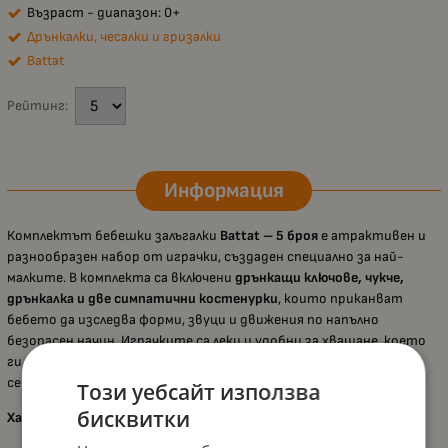
Възраст - диапазон: 0+
Дрънкалки, чесалки и гризалки
Battat
Рейтинг:
Информация
Комплектът бебешки залъгалки
Battat – 5 броя
е атрактивен и
разнообразен набор от играчки, създаден специално за най-
малките. В комплекта са включени
дрънкащи ключове, чукче,
дрънкалка и две симпатични костенурки
, които приканват
бебето да изследва форми, звуци и движения по напълно
безопасен начин. Играчките са леки и удобни за хващане, което
ги прави подходящи за бебета под
1 година
и идеални за първи
сетивни открития.
Този уебсайт използва
бисквитки
Характеристики: