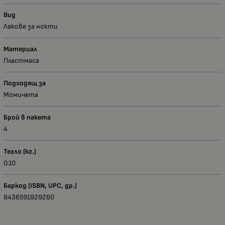
Вид
Лакове за нокти
Материал
Пластмаса
Подходящ за
Момичета
Брой в пакета
4
Тегло (кг.)
0.10
Баркод (ISBN, UPC, др.)
8436591929260