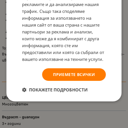
Лаковете са
на водна основа
– премахват се лесно с вода,
рекламите и да анализираме нашия
без нужда от ацетон;
трафик. Също така споделяме
Дерматологично тествани
, нежни към детската кожа;
информация за използването на
Идеални за игри, ролеви забавления и първи стъпки в
нашия сайт от ваша страна с нашите
детската козметика;
партньори за реклама и анализи,
Размери на продукта:
15,5 x 10 x 3 см
;
Подходящи за
които може да я комбинират с друга
деца над 3 години
.
информация, която сте им
Този комплект вдъхновява креативност и носи истинско
предоставили или която са събрали от
вълшебство от света на еднорозите, правейки игрите още по-
вашето използване на техните услуги.
цветни и магични.
ПРИЕМЕТЕ ВСИЧКИ
Характеристики
ПОКАЖЕТЕ ПОДРОБНОСТИ
Цвят
Многоцветен
Възраст - диапазон
3+ години