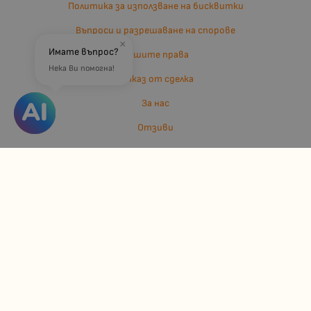
Политика за използване на бисквитки
Въпроси и разрешаване на спорове
×
Имате въпрос?
Вашите права
Нека Ви помогна!
Отказ от сделка
За нас
Отзиви
Карта на сайта
Контакти
Контакти
Джулианис ООД
ЕИК: 206362719
info:at:kindermarket.bg