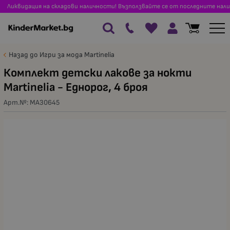
Ликвидация на складови наличности! Възползвайте се от последните нали
Назад до Игри за мода Martinelia
Комплект детски лакове за нокти
Martinelia - Еднорог, 4 броя
Арт.№:
MA30645