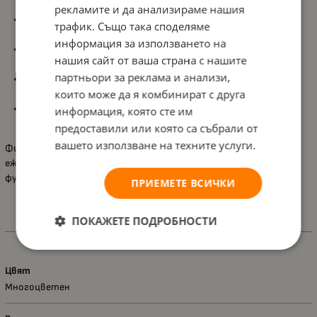
ежедневната употреба;
рекламите и да анализираме нашия
Комплект от 6 фиби
, осигуряващ повече възможности за
трафик. Също така споделяме
комбиниране и оформяне на прически;
информация за използването на
3 различни дизайна с еднорози
, вдъхновени от цветните
нашия сайт от ваша страна с нашите
гриви и приказния свят на еднорозите;
партньори за реклама и анализи,
Практични и удобни шноли
, които помагат за лесно
които може да я комбинират с друга
прибиране и оформяне на косата;
Атрактивен
UNICORN дизайн
, задължителен аксесоар за
информация, която сте им
малките почитатели на еднорозите.
предоставили или която са събрали от
вашето използване на техните услуги.
Фибите за коса Craze „Еднорог“ са чудесно допълнение към
ежедневния стил на всяко момиче, като съчетават
функционалност, цвят и приказно настроение.
ПРИЕМЕТЕ ВСИЧКИ
ПОКАЖЕТЕ ПОДРОБНОСТИ
Характеристики
Цвят
Многоцветен