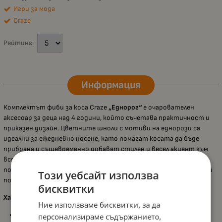
Игри за мода
Craze
Рейтинг:
Информация
Комплектът фиби за коса Craze
„Еднорог“
е очарователен
аксесоар за деца над 4 години, който съчетава практичност и
приказен дизайн. Цветните шноли с мотиви на еднорози са
идеални за ежедневно носене, като помагат косата да бъде
прибрана и същевременно добавят стилен и весел акцент към
всяка прическа. С разнообразието от дизайни, комплектът
позволява създаване на различни визии според настроението и
Този уебсайт използва
повода.
бисквитки
Характеристики:
Ние използваме бисквитки, за да
Подходящ за деца
над 4 години
, като е съобразен с
персонализираме съдържанието,