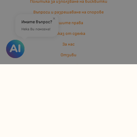
Политика за използване на бисквитки
Въпроси и разрешаване на спорове
×
Имате въпрос?
Вашите права
Нека Ви помогна!
Отказ от сделка
За нас
Отзиви
Карта на сайта
Контакти
Контакти
Джулианис ООД
ЕИК: 206362719
info:at:kindermarket.bg