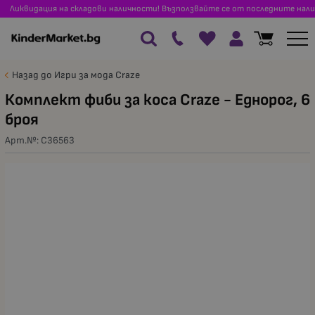
Ликвидация на складови наличности! Възползвайте се от последните нали
Назад до Игри за мода Craze
Комплект фиби за коса Craze - Еднорог, 6
броя
Арт.№:
C36563