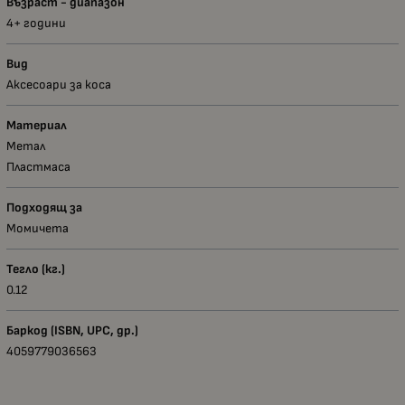
Възраст - диапазон
4+ години
Вид
Аксесоари за коса
Материал
Метал
Пластмаса
Подходящ за
Момичета
Тегло (кг.)
0.12
Баркод (ISBN, UPC, др.)
4059779036563