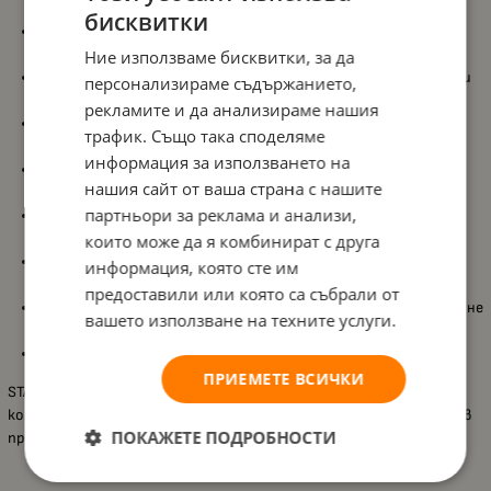
бисквитки
Комплект от 8 цвята
, подходящ за структуриране,
подчертаване и цветни бележки;
Ние използваме бисквитки, за да
Здрав найлонов връх
, специално разработен за смели и ясни
персонализираме съдържанието,
линии;
рекламите и да анализираме нашия
Среден връх с дебелина 0,8 мм
, идеален за четливо писане и
трафик. Също така споделяме
прецизно рисуване;
информация за използването на
Бързосъхнещо мастило на водна основа
, което не се
нашия сайт от ваша страна с нашите
размазва и е подходящо за левичари;
партньори за реклама и анализи,
Отличен комфорт при писане
, дори при интензивна и
продължителна работа;
които може да я комбинират с друга
До 24 часа защита от изсъхване без капачка
, за повече
информация, която сте им
спокойствие при използване;
предоставили или която са събрали от
Удобна щипка
, която позволява лесно пренасяне и закрепване
вашето използване на техните услуги.
към тетрадка или джоб;
Подходящи за деца
над 3 години
.
ПРИЕМЕТЕ ВСИЧКИ
STABILO PointMax предлагат надеждност и удобство в
компактен формат, като превръщат всяко писане и рисуване в
ПОКАЖЕТЕ ПОДРОБНОСТИ
приятно и организирано изживяване.