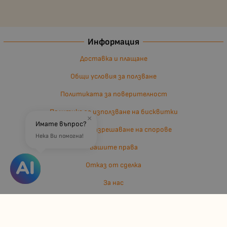
Информация
Доставка и плащане
Общи условия за ползване
Политиката за поверителност
Политика за използване на бисквитки
×
Имате въпрос?
Въпроси и разрешаване на спорове
Нека Ви помогна!
Вашите права
Отказ от сделка
За нас
Отзиви
Карта на сайта