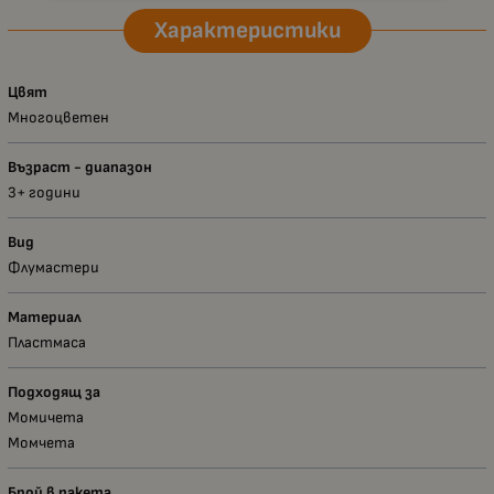
Характеристики
Цвят
Многоцветен
Възраст - диапазон
3+ години
Вид
Флумастери
Материал
Пластмаса
Подходящ за
Момичета
Момчета
Брой в пакета