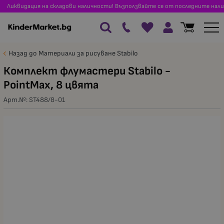
Ликвидация на складови наличности! Възползвайте се от последните нали
Назад до Материали за рисуване Stabilo
Комплект флумастери Stabilo -
PointMax, 8 цвята
Арт.№:
ST488/8-01