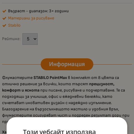
Възраст - диапазон: 3+ години
Материали за рисуване
Stabilo
Рейтинг:
Информация
Флумастерите
STABILO PointMax
в комплект от 8 цвята са
отлично решение за всички, които търсят
прецизност,
комфорт и яснота
при писане, рисуване и подчертаване. Те са
подходящи за училище, офис и ежедневни бележки, като
съчетават иновативен дизайн с надеждно изпълнение.
Благодарение на бързосъхнещото мастило и удобния връх,
флумастерите осигуряват чист и подреден резултат дори при
продължителна употреба.
Този уебсайт използва
Характеристики: