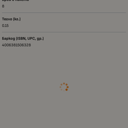
8
Тегло (кг.)
0.15
Баркод (ISBN, UPC, др.)
4006381506328