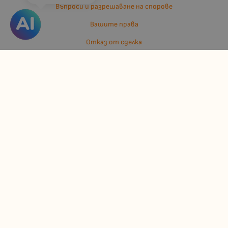
Въпроси и разрешаване на спорове
Вашите права
Отказ от сделка
За нас
Отзиви
Карта на сайта
Контакти
Контакти
Джулианис ООД
ЕИК: 206362719
info:at:kindermarket.bg