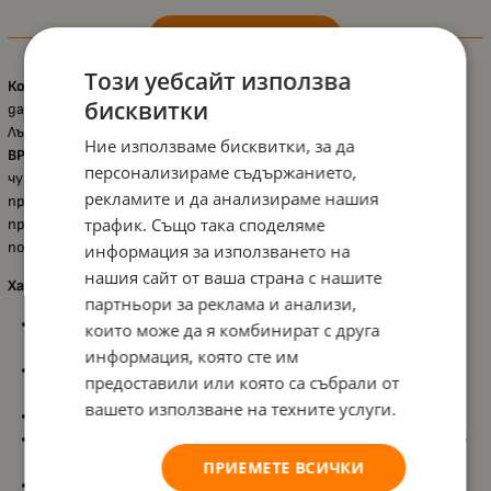
Информация
Този уебсайт използва
Комплект лъжички Canpol – 2 броя, Розова и Сива
е създаден, за
бисквитки
да осигури удобно и безопасно хранене за най-малките.
Лъжичките са изработени от
висококачествен материал без
Ние използваме бисквитки, за да
BPA
и са със заоблени форми, които са нежни към
персонализираме съдържанието,
чувствителните детски венци. Цветните дръжки с картинки
рекламите и да анализираме нашия
привличат вниманието на детето и правят всяко хранене по-
трафик. Също така споделяме
приятно. Комплектът включва малка и голяма лъжичка, което
позволява удобство при различните етапи на захранване.
информация за използването на
нашия сайт от ваша страна с нашите
Характеристики:
партньори за реклама и анализи,
Комплект от 2 лъжички – малка и голяма
, осигурява
които може да я комбинират с друга
удобство при различни етапи на хранене;
информация, която сте им
Изработени от
висококачествен материал
, подходящ за
предоставили или която са събрали от
контакт с храна;
вашето използване на техните услуги.
Заоблени форми
, щадят деликатните бебешки венци;
Цветни дръжки с картинки
, правят храненето по-забавно
за детето;
ПРИЕМЕТЕ ВСИЧКИ
Подходящи за
деца над 4 месеца
, съобразени с периода на