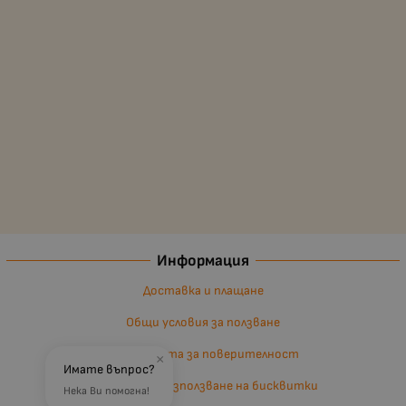
Информация
Доставка и плащане
Общи условия за ползване
Политиката за поверителност
×
Имате въпрос?
Политика за използване на бисквитки
Нека Ви помогна!