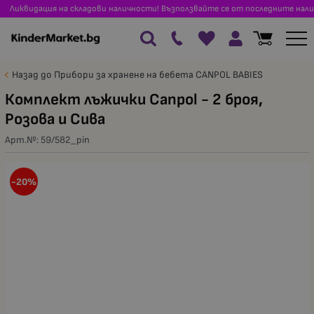
Ликвидация на складови наличности! Възползвайте се от последните нали
Назад до Прибори за хранене на бебета CANPOL BABIES
Комплект лъжички Canpol - 2 броя,
Розова и Сива
Арт.№:
59/582_pin
-20%