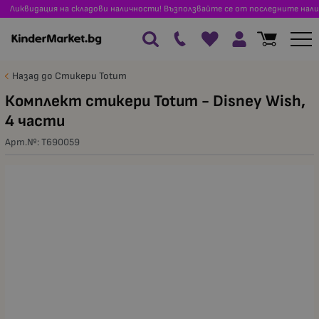
Ликвидация на складови наличности! Възползвайте се от последните нали
Назад до Стикери Totum
Комплект стикери Totum - Disney Wish,
4 части
Арт.№:
T690059