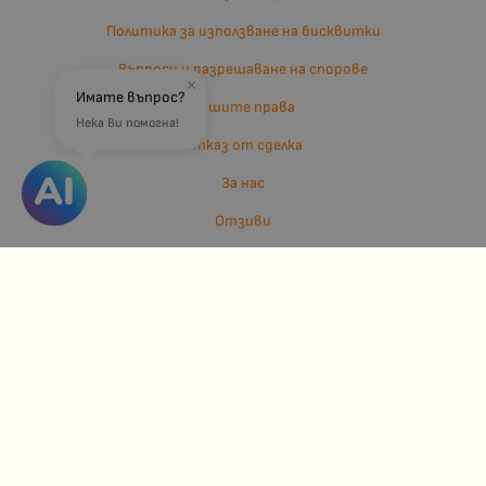
Политика за използване на бисквитки
Въпроси и разрешаване на спорове
×
Имате въпрос?
Вашите права
Нека Ви помогна!
Отказ от сделка
За нас
Отзиви
Карта на сайта
Контакти
Контакти
Джулианис ООД
ЕИК: 206362719
info:at:kindermarket.bg