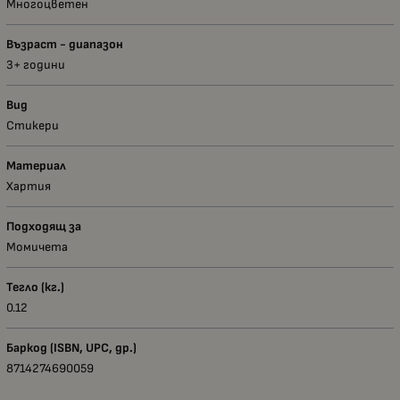
Многоцветен
Възраст - диапазон
3+ години
Вид
Стикери
Материал
Хартия
Подходящ за
Момичета
Тегло (кг.)
0.12
Баркод (ISBN, UPC, др.)
8714274690059