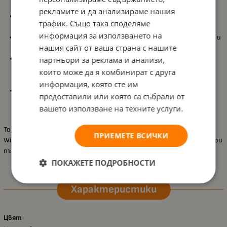
на най-малките творци;
рекламите и да анализираме нашия
Комплект стикери
Disney Wish
в
4 части
, който добавя
трафик. Също така споделяме
много цвят и настроение към всяка игра;
информация за използването на
Включва
3 листа със стикери
, за разнообразни комбинации и
нашия сайт от ваша страна с нашите
много възможности за украса;
Има
фон/картонен декор
, върху който детето може да
партньори за реклама и анализи,
подрежда стикерите и да създава собствени сцени и
които може да я комбинират с друга
истории;
информация, която сте им
Подходящ за украса на
рисунки
,
картички
и творчески
предоставили или която са събрали от
проекти, като прави резултата по-интересен и
вашето използване на техните услуги.
тематичен.;
Този комплект е чудесен избор за малки почитатели на Disney
ПРИЕМЕТЕ ВСИЧКИ
Wish – дава им свобода да творят, да играят и да създават свои
пъстри истории със стикери.
ПОКАЖЕТЕ ПОДРОБНОСТИ
Характеристики
Цвят