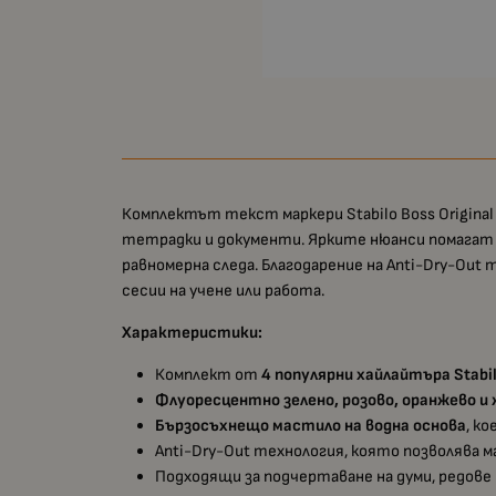
Комплектът текст маркери Stabilo Boss Original
тетрадки и документи. Ярките нюанси помагат 
равномерна следа. Благодарение на Anti-Dry-Out 
сесии на учене или работа.
Характеристики:
Комплект от
4 популярни хайлайтъра Stabilo
Флуоресцентно зелено, розово, оранжево и
Бързосъхнещо мастило на водна основа
, к
Anti-Dry-Out технология, която позволява
Подходящи за подчертаване на думи, редове