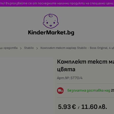
сти! Възползвайте се от последните налични продукти на специални цени.
и средства
Stabilo
Комплект текст маркер Stabilo - Boss Original, 4 
Комплект текст марк
цвята
Арт.№:
ST70/4
Безплатна доставка над
2
5.93
€
11.60
лв.
/