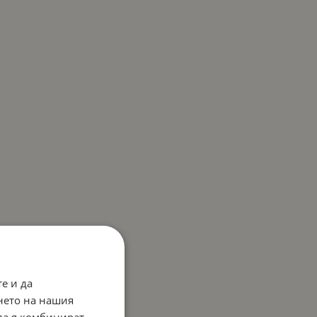
е и да
нето на нашия