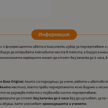
Информация
 с 4 флуоресцентни цвята е класически избор за подчертаване и
бързо да откривате ключовите места в текста, а бързосъхнещ
технологията маркерите могат да стоят без капачка до 4 часа, бе
 Boss Original
, които са подходящи за учене, работа и цветово 
 жълто
мастило, което прави подчертаното ясно видимо и лесно 
оето не размазва текста и позволява чисто подчертаване;
 маркерите да стоят
без капачка до 4 часа
без да изсъхват, за по
 и абзаци, като улесняват
организацията и ученето
.