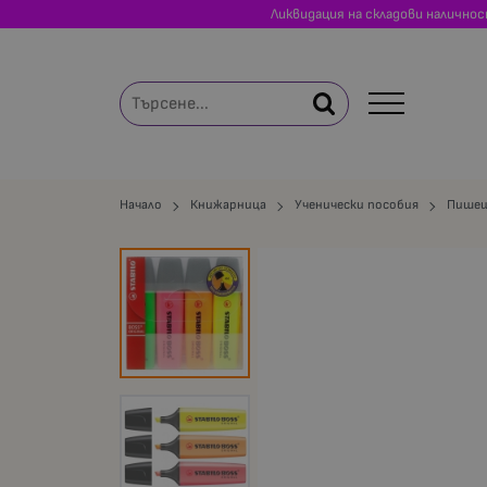
Ликвидация на складови налично
Начало
Книжарница
Ученически пособия
Пишещ