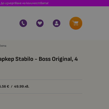
 До изчерпване на количествата!
цвята
ер Stabilo - Boss Original, 4
5.56
€
/
49.99
лв.