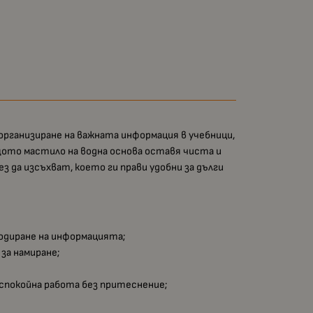
 организиране на важната информация в учебници,
ото мастило на водна основа оставя чиста и
з да изсъхват, което ги прави удобни за дълги
кодиране на информацията;
за намиране;
-спокойна работа без притеснение;