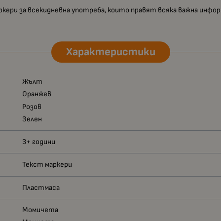
ркери за всекидневна употреба, които правят всяка важна инфор
Характеристики
Жълт
Оранжев
Розов
Зелен
3+ години
Текст маркери
Пластмаса
Момичета