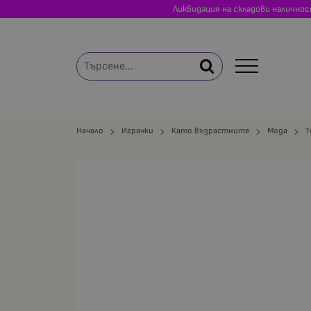
Ликвидация на складови налично
Начало
Играчки
Като възрастните
Мода
T