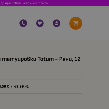
 До изчерпване на количествата!
татуировки Totum - Рани, 12
5.56
€
/
49.99
лв.