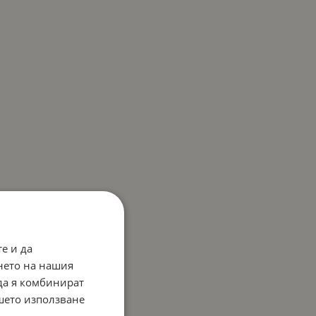
е и да
нето на нашия
 да я комбинират
ашето използване