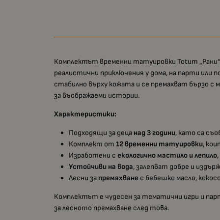
Комплектът временни татуировки Totum „Рани“ е
реалистични приключения у дома, на парти или 
стабилно върху кожата и се премахват бързо с м
за въображаеми истории.
Характеристики:
Подходящи за деца
над 3 години
, като са съ
Комплект от
12 временни татуировки
, ко
Изработени с
екологично мастило и лепило
Устойчиви на вода
, залепват добре и издър
Лесни за
премахване
с бебешко масло, кокос
Комплектът е чудесен за тематични игри и парт
за лесното премахване след това.