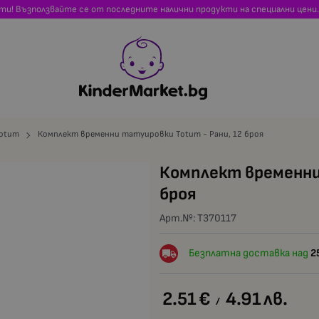
сти! Възползвайте се от последните налични продукти на специални цени.
otum
Комплект временни татуировки Totum - Рани, 12 броя
Комплект временни 
броя
Арт.№:
T370117
Безплатна доставка над
2
2.51
€
4.91
лв.
/