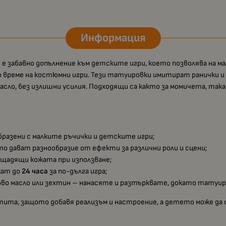
Информация
 забавно допълнение към детските игри, което позволява на мал
по време на костюмни игри. Тези татуировки имитират ранички 
асло, без излишни усилия. Подходящи са както за момичета, така 
образени с малките ръчички и детските игри;
ито дават разнообразие от ефекти за различни роли и сцени;
, щадящи кожата при използване;
жат до
24 часа
за по-дълга игра;
ово масло или зехтин – нанасяте и разтърквате, докато татуир
ита, защото добавя реализъм и настроение, а детето може да с