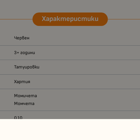
Характеристики
Червен
3+ години
Татуировки
Хартия
Момичета
Момчета
0.10
8718819314899