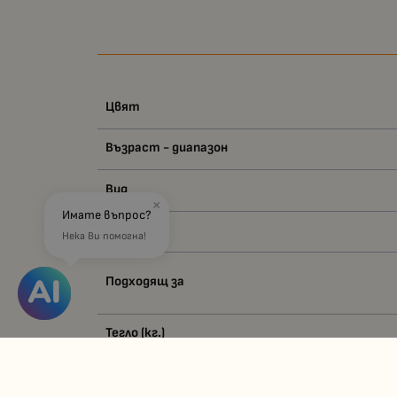
Цвят
Възраст - диапазон
Вид
×
Имате въпрос?
Материал
Нека Ви помогна!
Подходящ за
Тегло (кг.)
Баркод (ISBN, UPC, др.)