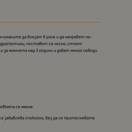
чуганите да влязат в роля и да направят по-
и драскотини, поставят се лесно, стоят
и за момчета над 3 години и дават много поводи
овката се махне.
е забавлява спокойно, без да се притеснявате