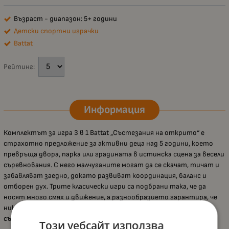
Възраст - диапазон: 5+ години
Детски спортни играчки
Battat
Рейтинг:
Информация
Комплектът за игра 3 в 1 Battat „Състезания на открито“ е
страхотно предложение за активни деца над 5 години, което
превръща двора, парка или градината в истинска сцена за весели
съревнования. С него малчуганите могат да се скачат, тичат и
забавляват заедно, докато развиват координация, баланс и
отборен дух. Трите класически игри са подбрани така, че да
носят много смях и движение, а разнообразието гарантира, че
никой няма да скучае – идеално за рождени дни, семейни
събирания или летни игри с приятели.
Този уебсайт използва