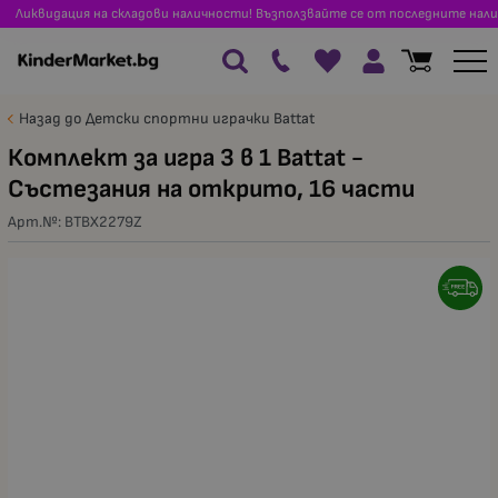
Ликвидация на складови наличности! Възползвайте се от последните нали
Назад до Детски спортни играчки Battat
Комплект за игра 3 в 1 Battat -
Състезания на открито, 16 части
Арт.№:
BTBX2279Z