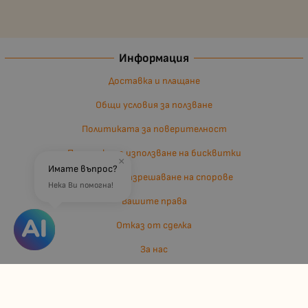
Информация
Доставка и плащане
Общи условия за ползване
Политиката за поверителност
Политика за използване на бисквитки
×
Имате въпрос?
Въпроси и разрешаване на спорове
Нека Ви помогна!
Вашите права
Отказ от сделка
За нас
Отзиви
Карта на сайта