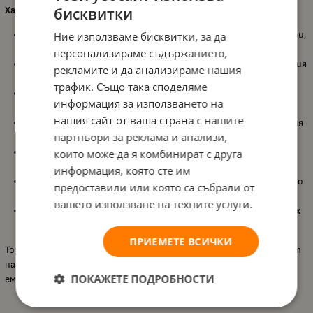
бисквитки
Характеристики:
Подходящ за деца
над 5 години
, като предлага активни игри,
Ние използваме бисквитки, за да
съобразени с възрастта и енергията им;
персонализираме съдържанието,
Комплект
3 в 1
с общо
16 части
, за разнообразни състезания
рекламите и да анализираме нашия
и групова игра;
трафик. Също така споделяме
Игра „
Скачане с чували
“, която насърчава бързина, баланс и
информация за използването на
много весели падания без притеснение;
нашия сайт от ваша страна с нашите
Игра „
3 крака
“ с
еластични ленти
, която учи на координация
партньори за реклама и анализи,
със съотборник и отборна работа;
Игра „
Яйце в лъжица
“, която развива концентрация и фин
които може да я комбинират с друга
контрол на движенията, за да не падне „яйцето“;
информация, която сте им
Подходящ за
игри на открито
, като насърчава движението
предоставили или която са събрали от
и социалното общуване;
вашето използване на техните услуги.
Стимулира
координацията
,
баланса
и
съревнователния дух
по забавен и безопасен начин.
ПРИЕМЕТЕ ВСИЧКИ
Този комплект е чудесен избор за деца, които обичат да играят
навън – носи много движение, смях и истински състезателни
ПОКАЖЕТЕ ПОДРОБНОСТИ
емоции в компанията на приятели и семейство.