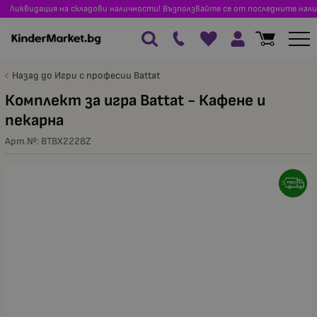
Ликвидация на складови наличности! Възползвайте се от последните нали
Назад до Игри с професии Battat
Комплект за игра Battat - Кафене и
пекарна
Арт.№:
BTBX2228Z