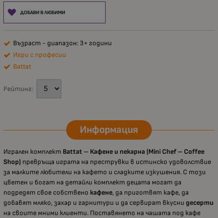
ДОБАВИ В ЛЮБИМИ
Възраст - диапазон: 3+ години
Игри с професии
Battat
Рейтинг:
Информация
Игрален комплект
Battat – Кафене и пекарна (Mini Chef – Coffee
Shop)
превръща играта на преструвки в истинско удоволствие
за малките любители на кафето и сладките изкушения. С този
цветен и богат на детайли комплект децата могат да
подредят свое собствено
кафене
, да приготвят кафе, да
добавят мляко, захар и гарнитури и да сервират вкусни
десерти
на своите мними клиенти. Поставянето на чашата под кафе