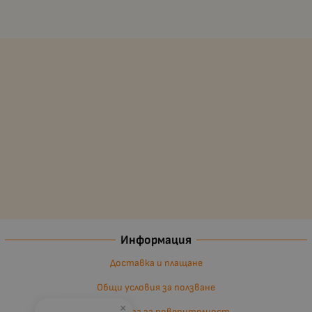
Информация
Доставка и плащане
Общи условия за ползване
×
Политиката за поверителност