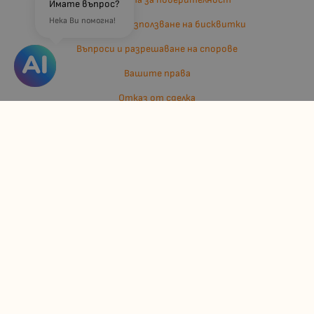
Имате въпрос?
Нека Ви помогна!
Политика за използване на бисквитки
Въпроси и разрешаване на спорове
Вашите права
Отказ от сделка
За нас
Отзиви
Карта на сайта
Контакти
Контакти
Джулианис ООД
ЕИК: 206362719
info:at:kindermarket.bg