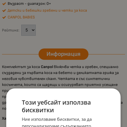
Възраст - диапазон: 0+
Детски и бебешки гребени и четки за коса
CANPOL BABIES
Рейтинг:
Информация
Комплектът за коса
Canpol
включва четка и гребен, специално
създадени за първата коса на бебето и деликатната грижа за
неговия чувствителен скалп. Четката е със синтетични
косъмчета, които са щадящи и осигуряват приятно усещане
при разресване, а гребенът е с гладки заоблени зъбци, които
предотвратяват раздразнение. Ергономичната форма на
Този уебсайт използва
дръжките улеснява използването, а специален отвор за гребена
бисквитки
позволява лесно подреждане и съхранение.
Характеристики:
Ние използваме бисквитки, за да
персонализираме съдържанието,