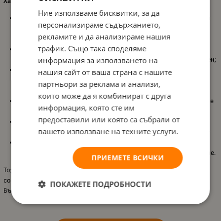
Характеристики:
Ние използваме бисквитки, за да
Съдържа
28 части
, които позволяват на детето да сглоби
персонализираме съдържанието,
своя собствен
дракон
, като развива фина моторика и
рекламите и да анализираме нашия
логическо мислене чрез игра;
трафик. Също така споделяме
Изработен е от
биоразградима пластмаса
, което прави
информация за използването на
конструктора безопасен, устойчив и
екологично съобразен
;
Частите са създадени за удобство на
малките ръчички
,
нашия сайт от ваша страна с нашите
подпомагайки развитието на
фина моторика
и
партньори за реклама и анализи,
самостоятелност при сглобяване;
които може да я комбинират с друга
Включва
фон
и
8 карти с герои
, които насърчават ролевите
информация, която сте им
игри и
творческото разказване на истории
;
предоставили или която са събрали от
Подходящ за деца
над 18 месеца
, като подпомага ранното
вашето използване на техните услуги.
развитие и първите стъпки в конструктивното мислене;
Част от серията
BioBuddi Swampies
, създадена с внимание
към устойчивост, безопасни материали и детско развитие.
ПРИЕМЕТЕ ВСИЧКИ
Този комплект дава възможност на децата да създадат свой
собствен
фантастичен свят
, развивайки едновременно
ПОКАЖЕТЕ ПОДРОБНОСТИ
въображението, креативността и увереността си.