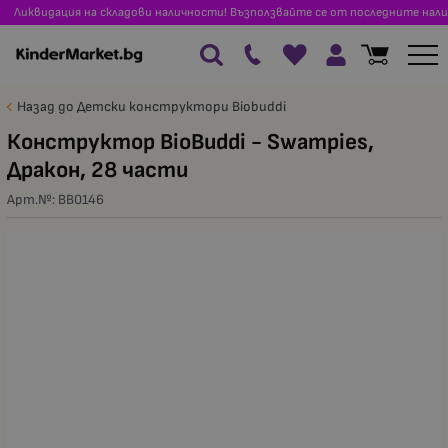
Ликвидация на складови наличности! Възползвайте се от последните нали
Назад до Детски конструктори Biobuddi
Конструктор BioBuddi - Swampies,
Дракон, 28 части
Арт.№:
BB0146