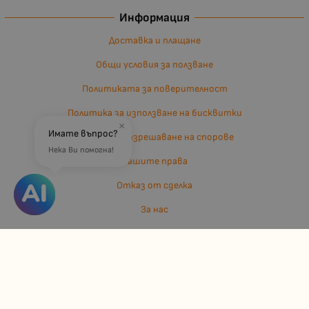
Информация
Доставка и плащане
Общи условия за ползване
Политиката за поверителност
Политика за използване на бисквитки
×
Имате въпрос?
Въпроси и разрешаване на спорове
Нека Ви помогна!
Вашите права
Отказ от сделка
За нас
Отзиви
Карта на сайта
Контакти