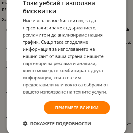
Този уебсайт използва
пълната съвместимост с Lego дава още повече свобода за
разширяване на света на играта.
бисквитки
Характеристики:
Ние използваме бисквитки, за да
персонализираме съдържанието,
Тематичен конструктор
Qman Princess Leah – Цветен замък
рекламите и да анализираме нашия
на мечтите
, който създава мащабна приказна сцена и
трафик. Също така споделяме
вдъхновява детето за ролеви игри и фантастични истории;
2482 части
и включени инструкции за сглобяване, които
информация за използването на
осигуряват дълго, увлекателно строене и истинско
нашия сайт от ваша страна с нашите
удовлетворение от крайния резултат;
партньори за реклама и анализи,
Елементи от
висококачествена пластмаса
, които се
които може да я комбинират с друга
свързват здраво помежду си и се разглобяват без
информация, която сте им
затруднения, за да може замъкът да се пренарежда и
предоставили или която са събрали от
надгражда;
вашето използване на техните услуги.
Строенето развива
фина моторика
,
пространствено
въображение
и стимулира
логическото и образното
мислене
, като детето тренира памет и конструкторски
ПРИЕМЕТЕ ВСИЧКИ
умения;
Частите са
напълно съвместими с Lego
, което позволява
ПОКАЖЕТЕ ПОДРОБНОСТИ
лесно комбиниране с други комплекти и създаване на още по-
големи приказни светове.