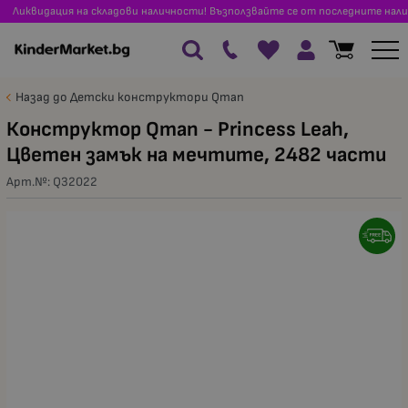
Ликвидация на складови наличности! Възползвайте се от последните нали
Назад до Детски конструктори Qman
Конструктор Qman - Princess Leah,
Цветен замък на мечтите, 2482 части
Арт.№:
Q32022