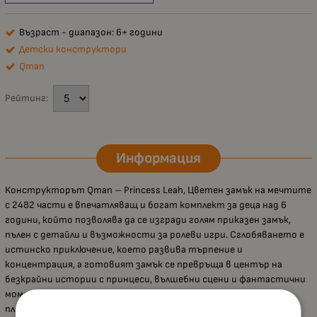
Възраст - диапазон: 6+ години
Детски конструктори
Qman
Рейтинг:
Информация
Конструкторът Qman – Princess Leah, Цветен замък на мечтите
с 2482 части е впечатляващ и богат комплект за деца над 6
години, който позволява да се изгради голям приказен замък,
пълен с детайли и възможности за ролеви игри. Сглобяването е
истинско приключение, което развива търпение и
концентрация, а готовият замък се превръща в център на
безкрайни истории с принцеси, вълшебни сцени и фантастични
моменти. Частите са изработени от висококачествена
пластмаса, свързват се стабилно и се разглобяват лесно, а