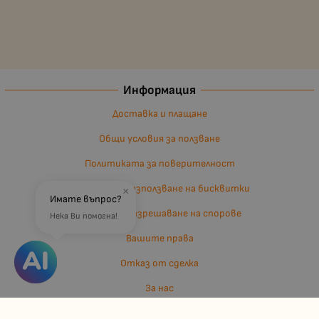
Информация
Доставка и плащане
Общи условия за ползване
Политиката за поверителност
Политика за използване на бисквитки
×
Имате въпрос?
Въпроси и разрешаване на спорове
Нека Ви помогна!
Вашите права
Отказ от сделка
За нас
Отзиви