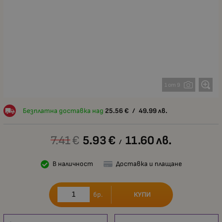
1 от 9
Безплатна доставка над
25.56
€
/
49.99
лв.
7.41
€
5.93
€
11.60
лв.
/
В наличност
Доставка и плащане
КУПИ
бр.