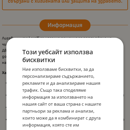
свързани с хигиената или защита на здравето.
Информация
Лигавниците
Lorelli
са идеално решение за поддържане на
чистотата и хигиената на вашето бебе по време на хранене.
Двойният комплект осигурява удобство и практичност,
Този уебсайт използва
докато връзките позволяват сигурно закрепване около врата
бисквитки
на детето.
Ние използваме бисквитки, за да
Характеристики:
персонализираме съдържанието,
рекламите и да анализираме нашия
С връзки
: Лигавниците са снабдени с връзки, които
осигуряват лесно и стабилно закрепване.
трафик. Също така споделяме
Универсален дизайн
: Подходящи както за момичета, така и
информация за използването на
за момчета.
нашия сайт от ваша страна с нашите
Лесни за почистване
: Изработени от материали, които се
партньори за реклама и анализи,
почистват лесно и бързо.
които може да я комбинират с друга
Подходящи за ежедневна употреба
: Идеални за хранене и по
информация, която сте им
време на зъбоникнене.