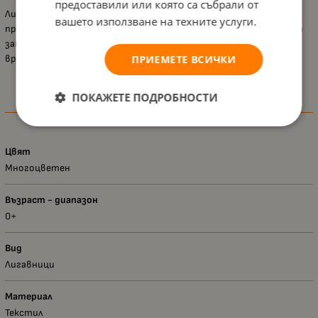
предоставили или която са събрали от
Лигавниците
Lorelli
двоен комплект с връзки, предлагат
вашето използване на техните услуги.
практично и удобно решение за родителите, като осигуряват
защита на дрехите на бебето и поддържат чистотата по
време на хранене.
ПРИЕМЕТЕ ВСИЧКИ
ПОКАЖЕТЕ ПОДРОБНОСТИ
Характеристики
Цвят
Многоцветен
Възраст - диапазон
0+
Вид
Лигавници
Материал
Текстил