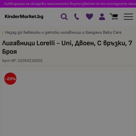
Ликвидация на складови наличности! Възползвайте се от последните нали
Назад до Бебешки и детски лигавници и бандани Baby Care
Лигавници Lorelli - Uni, Двоен, С връзки, 7
Броя
Арт.№:
10260210001
-20%