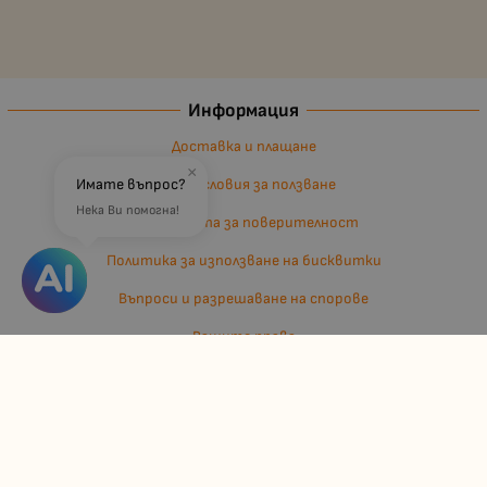
Информация
Доставка и плащане
×
Общи условия за ползване
Имате въпрос?
Нека Ви помогна!
Политиката за поверителност
Политика за използване на бисквитки
Въпроси и разрешаване на спорове
Вашите права
Отказ от сделка
За нас
Отзиви