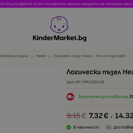
сти! Възползвайте се от последните налични продукти на специални цени.
ователни пъзели
Headu
Логически пъзел Headu - Кое от къде идва
Логически пъзел Hea
Арт.№:
HMU56048
Безплатна доставка над
2
9.15
€
7.32
€
14.3
/
В наличност
Доставка