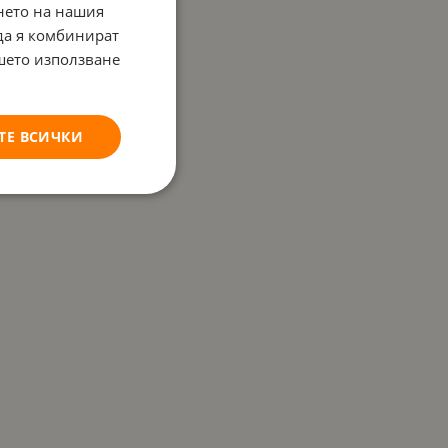
нето на нашия
 да я комбинират
ашето използване
ТЕ ВСИЧКИ