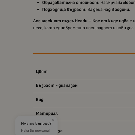
Образователна стойност:
Насърчава
любо
Подходяща възраст:
За деца
над 3 години
.
Логическият пъзел Headu – Кое от къде идва
е 
него, като едновременно носи радост и нови знан
Цвят
Възраст - диапазон
Вид
Материал
×
Имате въпрос?
Подходящ за
Нека Ви помогна!