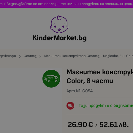
сти! Възползвайте се от последните налични продукти на специални цени.
труктори
Geomag
Магнитен конструктор Geomag - Magicube, Full Colo
Магнитен конструкт
Color, 8 части
Арт.№:
G054
Този продукт е с
безплатн
26.90
€
52.61
лв.
/