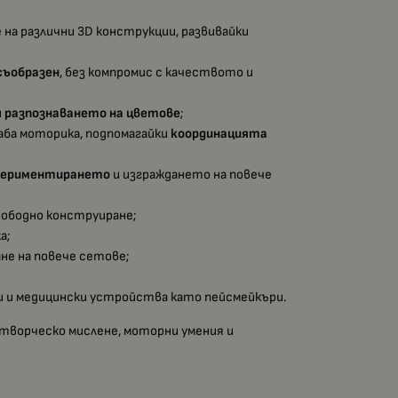
на различни 3D конструкции, развивайки
съобразен
, без компромис с качеството и
и
разпознаването на цветове
;
лаба моторика, подпомагайки
координацията
периментирането
и изграждането на повече
свободно конструиране;
а;
не на повече сетове;
 и медицински устройства като пейсмейкъри.
 творческо мислене, моторни умения и