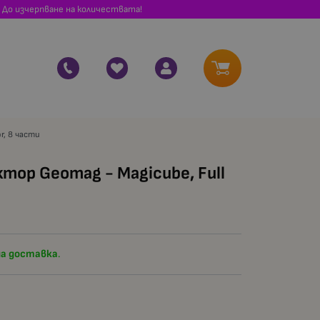
 До изчерпване на количествата!
r, 8 части
ор Geomag - Magicube, Full
а доставка
.