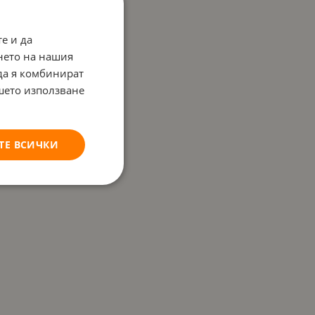
е и да
нето на нашия
 да я комбинират
ашето използване
ТЕ ВСИЧКИ