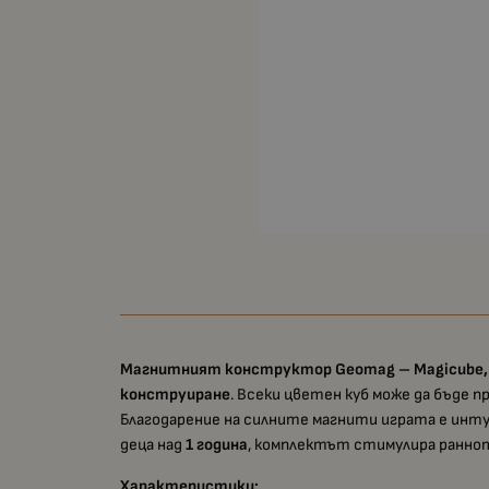
Магнитният конструктор Geomag – Magicube, Fu
конструиране
. Всеки цветен куб може да бъде 
Благодарение на силните магнити играта е инт
деца над
1 година
, комплектът стимулира раннот
Характеристики: