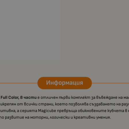
Информация
ll Color, 8 части
е отличен първи комплект за въвеждане на ма
прикрепян от всички страни, което позволява създаването на ра
уитивна, а серията Magicube превръща обикновените кубчета в
о развитие на моторни, логически и креативни умения.