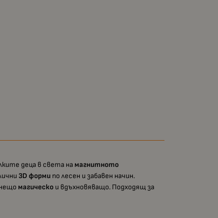
лките деца в света на
магнитното
злични
3D форми
по лесен и забавен начин.
 нещо
магическо
и вдъхновяващо. Подходящ за