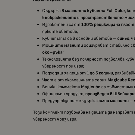
Съдържа
8 магнитни кубчета Full Color
, ко
въображението
и
пространственото мисл
Изработени са от
100% рециклирана плас
ярките цветове;
Кубчетата са в основни цветове –
синьо
,
ч
Мощните
магнити
осигуряват стабилно свъ
око–ръка
;
Технологията без полярност позволява кубч
увереност при игра;
Подходящ за деца от
1 до 5 години
, развива
Част е от екологичната серия
Magicube Rec
Всички комплекти
Magicube
са съвместими п
Официален продукт,
произведен в Швейцари
Предупреждение: съдържа
силни магнити
– 
Този комплект позволява на децата да направят
увереност чрез игра.