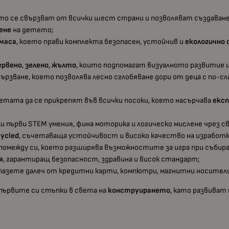
ито се свързват от всички шест страни и позволяват създаване 
ене
на детето;
тмаса
, което прави комплекта безопасен, устойчив и
екологично 
ервено
,
зелено
,
жълто
, които подпомагат визуалното развитие 
рзване, което позволява лесно сглобяване дори от деца с по-с
етата да се прикрепят във всички посоки, което насърчава
екс
йки първи STEM умения, фина моторика и логическо мислене чрез 
ycled
, съчетаваща устойчивост и високо качество на изработк
омежду си, което разширява възможностите за игра при събира
я
, гарантиращ безопасност, здравина и висок стандарт;
пазете далеч от кредитни карти, компютри, магнитни носители
 първите си стъпки в света на
конструирането
, като развиват