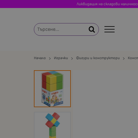
Ликвидация на складови налично
Начало
Играчки
Фигури и конструктори
Конс