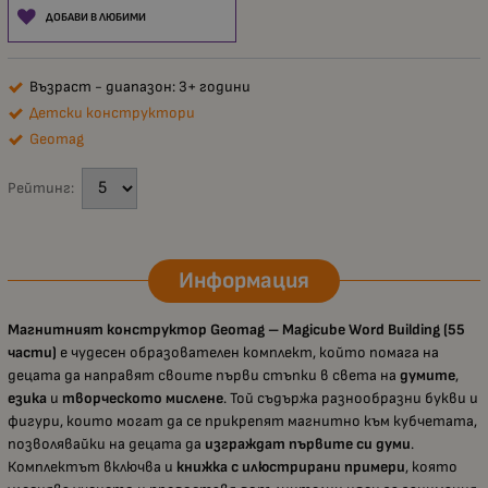
ДОБАВИ В ЛЮБИМИ
Възраст - диапазон: 3+ години
Детски конструктори
Geomag
Рейтинг:
Информация
Магнитният конструктор Geomag – Magicube Word Building (55
части)
е чудесен образователен комплект, който помага на
децата да направят своите първи стъпки в света на
думите
,
езика
и
творческото мислене
. Той съдържа разнообразни букви и
фигури, които могат да се прикрепят магнитно към кубчетата,
позволявайки на децата да
изграждат първите си думи
.
Комплектът включва и
книжка с илюстрирани примери
, която