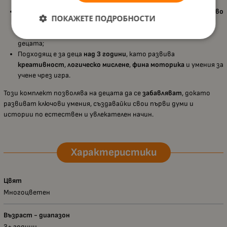
забавно обучение;
Разработен е в резултат на
дългогодишно сътрудничество
ПОКАЖЕТЕ ПОДРОБНОСТИ
с учители и семейства
, което гарантира педагогическа
стойност, практичност и съобразяване с нуждите на
децата;
Подходящ е за деца
над 3 години
, като развива
креативност
,
логическо мислене
,
фина моторика
и умения за
учене чрез игра.
Този комплект позволява на децата да се
забавляват
, докато
развиват ключови умения, създавайки свои първи думи и
истории по естествен и увлекателен начин.
Характеристики
Цвят
Многоцветен
Възраст - диапазон
3+ години