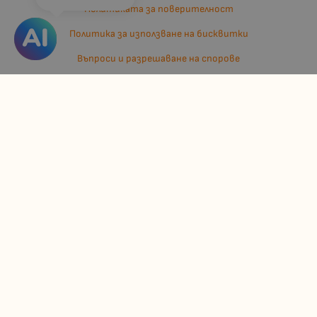
Политиката за поверителност
Политика за използване на бисквитки
Въпроси и разрешаване на спорове
Вашите права
Отказ от сделка
За нас
Отзиви
Карта на сайта
Контакти
Контакти
Джулианис ООД
ЕИК: 206362719
info:at:kindermarket.bg