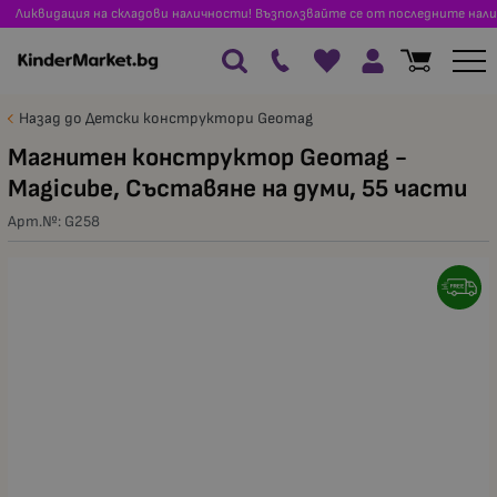
Ликвидация на складови наличности! Възползвайте се от последните нали
Назад до Детски конструктори Geomag
Магнитен конструктор Geomag -
Magicube, Съставяне на думи, 55 части
Арт.№:
G258