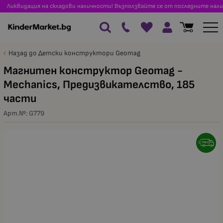
Ликвидация на складови наличности! Възползвайте се от последните нали
Назад до Детски конструктори Geomag
Магнитен конструктор Geomag -
Mechanics, Предизвикателство, 185
части
Арт.№:
G779