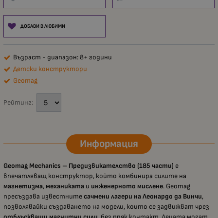
ДОБАВИ В ЛЮБИМИ
Възраст - диапазон: 8+ години
Детски конструктори
Geomag
Рейтинг:
Информация
Geomag Mechanics – Предизвикателство (185 части)
е
впечатляващ конструктор, който комбинира силите на
магнетизма
,
механиката
и
инженерното мислене
. Geomag
пресъздава известните
сачмени лагери на Леонардо да Винчи
,
позволявайки създаването на модели, които се задвижват чрез
отблъскващи магнитни сили
, без пряк контакт. Децата могат