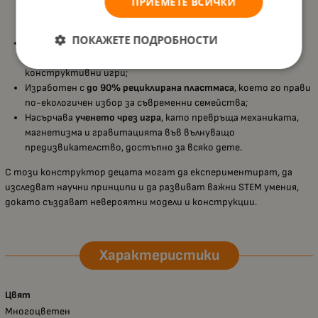
ПРИЕМЕТЕ ВСИЧКИ
съчетава магнетизъм и механика, като насърчава
задълбочено разбиране на научните принципи;
ПОКАЖЕТЕ ПОДРОБНОСТИ
Подходящ е за деца
над 8 години
, както и за по-големи,
които обичат предизвикателства, STEM занимания и
конструктивни игри;
Изработен с
до 90% рециклирана пластмаса
, което го прави
по-екологичен избор за съвременни семейства;
Насърчава
ученето чрез игра
, като превръща механиката,
магнетизма и гравитацията във вълнуващо
предизвикателство, достъпно за всяко дете.
С този конструктор децата могат да експериментират, да
изследват научни принципи и да развиват важни STEM умения,
докато създават невероятни модели и конструкции.
Характеристики
Цвят
Многоцветен