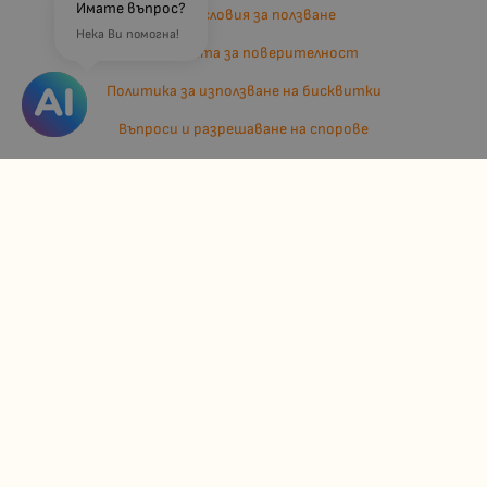
Имате въпрос?
Общи условия за ползване
Нека Ви помогна!
Политиката за поверителност
Политика за използване на бисквитки
Въпроси и разрешаване на спорове
Вашите права
Отказ от сделка
За нас
Отзиви
Карта на сайта
Контакти
Контакти
Джулианис ООД
ЕИК: 206362719