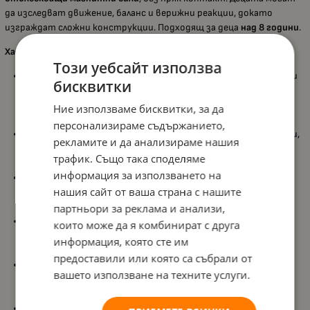
да изследват движение, баланс и верижни реакции, докато
изграждат сложни конструкции. Подходящ за деца
над 8 години
.
Характеристики:
Този уебсайт използва
Комбинира
магнитни пръти
,
стоманени сфери
и механични
бисквитки
елементи, които позволяват създаване на впечатляващи
структури, способни да се въртят и да предизвикват
Ние използваме бисквитки, за да
верижни реакции
;
персонализираме съдържанието,
Използва
сачмени лагери
, вдъхновени от Леонардо да Винчи,
рекламите и да анализираме нашия
което позволява плавно движение и демонстрира реални
трафик. Също така споделяме
механични принципи;
информация за използването на
Позволява използване на
магнитно привличане и
нашия сайт от ваша страна с нашите
отблъскване
, за да се създава движение без контакт –
ключов елемент за разбиране на физиката и силите;
партньори за реклама и анализи,
Подпомага развитието на
инженерно мислене
,
логика
,
които може да я комбинират с друга
креативност
и експериментиране чрез реални механични
информация, която сте им
концепции;
предоставили или която са събрали от
Съдържа
185 части
, включително магнитни елементи и
вашето използване на техните услуги.
механични компоненти, които позволяват изграждане на
множество модели и структурни предизвикателства;
Част е от серията
Geomag Mechanics
– платформа, която