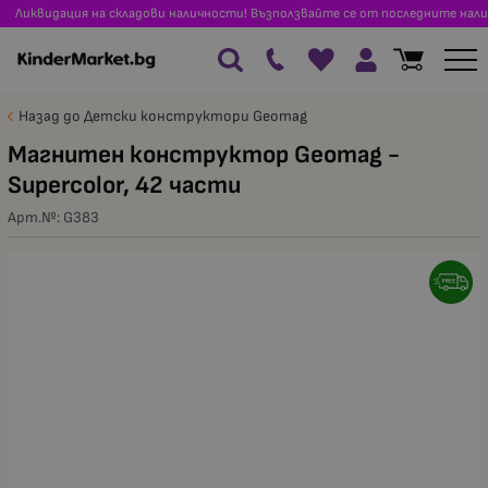
Ликвидация на складови наличности! Възползвайте се от последните нали
Назад до Детски конструктори Geomag
Магнитен конструктор Geomag -
Supercolor, 42 части
Арт.№:
G383