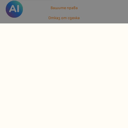
Вашите права
Отказ от сделка
За нас
Отзиви
Карта на сайта
Контакти
Контакти
Джулианис ООД
ЕИК: 206362719
info:at:kindermarket.bg