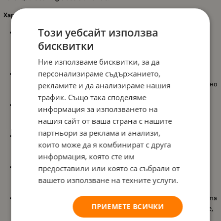
Характеристики:
Този уебсайт използва
Включва
42 елемента
, които позволяват създаване на
разнообразни фигури и триизмерни конструкции,
бисквитки
развиващи детската
креативност
и пространствено
Ние използваме бисквитки, за да
мислене;
персонализираме съдържанието,
Съдържа
магнитни пръчки
, стоманени сфери и панели,
които благодарение на мощните магнити се свързват лесно
рекламите и да анализираме нашия
и осигуряват
стабилни
и
забавни
конструкции;
трафик. Също така споделяме
Идва с
практична кутия за съхранение
, която подпомага
информация за използването на
организацията и улеснява прибирането на частите след
нашия сайт от ваша страна с нашите
игра;
партньори за реклама и анализи,
Подобрява
фината моторика
,
координацията око–ръка
и
които може да я комбинират с друга
концентрацията
, като съчетава игра и обучение по
информация, която сте им
естествен начин;
Стимулира децата да прилагат
реални умения
в игрови
предоставили или която са събрали от
ситуации, като решаване на проблеми и конструиране на
вашето използване на техните услуги.
собствени идеи;
Произведен е от
100% рециклирана пластмаса
, а опаковката
ПРИЕМЕТЕ ВСИЧКИ
е направена от 80% регенериран PET – екологично решение,
щадящо
планетата
;