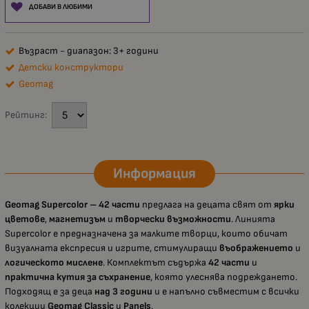
ДОБАВИ В ЛЮБИМИ
Възраст - диапазон: 3+ години
Детски конструктори
Geomag
Рейтинг:
Информация
Geomag Supercolor – 42 части
предлага на децата свят от
ярки
цветове
,
магнетизъм
и
творчески възможности
. Линията
Supercolor е предназначена за малките творци, които обичат
визуалната експресия и игрите, стимулиращи
въображението
и
логическото мислене
. Комплектът съдържа
42 части
и
практична кутия за съхранение
, която улеснява подреждането.
Подходящ е за деца
над 3 години
и е напълно съвместим с всички
колекции
Geomag Classic
и
Panels
.