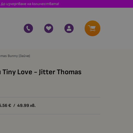
 До изчерпване на количествата!
omas Bunny (Зайче)
iny Love - Jitter Thomas
5.56
€
/
49.99
лв.