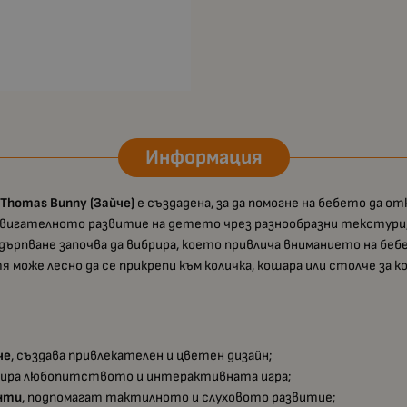
Информация
 Thomas Bunny (Зайче)
е създадена, за да помогне на бебето да 
и двигателното развитие на детето чрез разнообразни текстур
дърпване започва да вибрира, което привлича вниманието на беб
я може лесно да се прикрепи към количка, кошара или столче за ко
че
, създава привлекателен и цветен дизайн;
лира любопитството и интерактивната игра;
енти
, подпомагат тактилното и слуховото развитие;