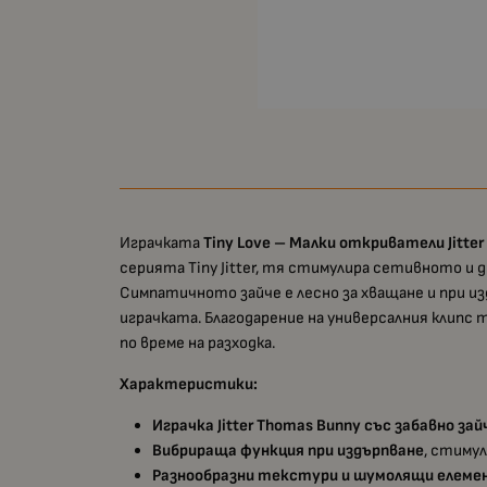
Играчката
Tiny Love – Малки откриватели Jitter
серията Tiny Jitter, тя стимулира сетивното 
Симпатичното зайче е лесно за хващане и при из
играчката. Благодарение на универсалния клипс т
по време на разходка.
Характеристики:
Играчка Jitter Thomas Bunny със забавно зай
Вибрираща функция при издърпване
, стиму
Разнообразни текстури и шумолящи елем