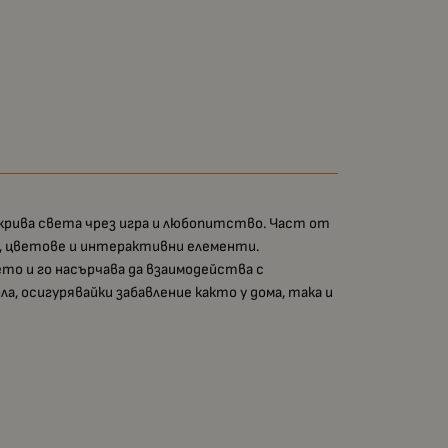
открива света чрез игра и любопитство. Част от
и, цветове и интерактивни елементи.
ето и го насърчава да взаимодейства с
ла, осигурявайки забавление както у дома, така и