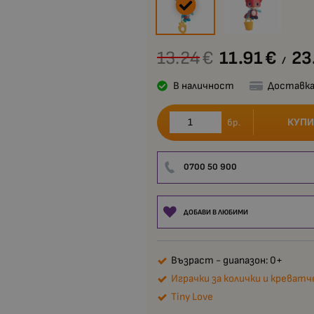
13.24
€
11.91
€
23
/
В наличност
Доставка
КУПИ
бр.
0700 50 900
ДОБАВИ В ЛЮБИМИ
Възраст - диапазон: 0+
Играчки за колички и креват
Tiny Love