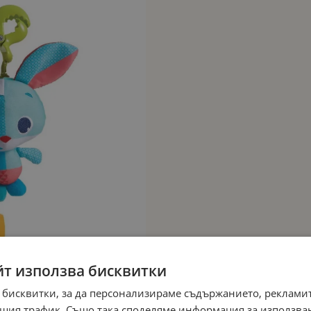
йт използва бисквитки
 бисквитки, за да персонализираме съдържанието, рекламит
шия трафик. Също така споделяме информация за използва