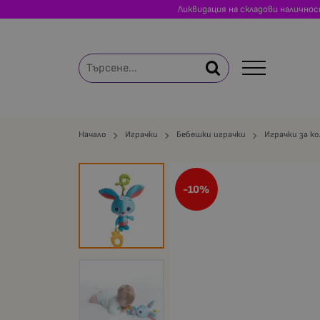
Ликвидация на складови налично
Начало
Играчки
Бебешки играчки
Играчки за к
-10%