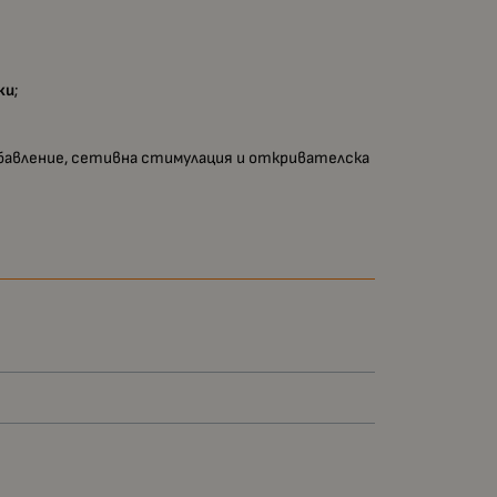
ки
;
абавление, сетивна стимулация и откривателска