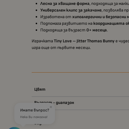
Лесна за хващане форма
, подходяща за мал
Универсален клипс за закачане
, позволява п
Изработена от
хипоалергични и безопасни
Подпомага развитието на
координацията о
Подходяща за възраст
0+ месеца
.
Играчката
Tiny Love – Jitter Thomas Bunny
е чуде
игра още от първите месеци.
Цвят
Възраст - диапазон
×
Имате въпрос?
Нека Ви помогна!
Вид