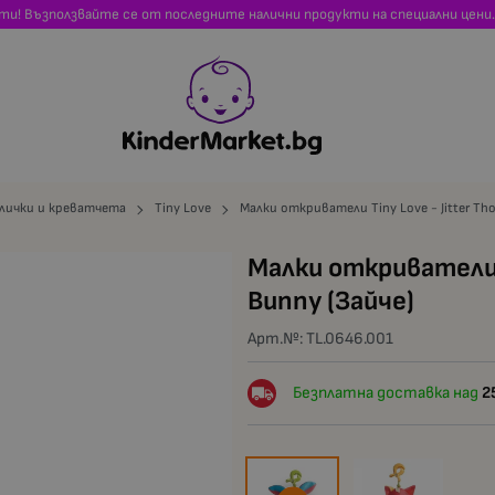
сти! Възползвайте се от последните налични продукти на специални цени.
олички и креватчета
Tiny Love
Малки откриватели Tiny Love - Jitter Th
Малки откриватели T
Bunny (Зайче)
Арт.№:
TL.0646.001
Безплатна доставка над
2