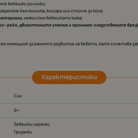
ките бебешки ръчички;
рикрепяне към количка, кошара или столче за кола;
 материали
, нежни към бебешката кожа;
ко–ръка, двигателните умения и причинно-следствените връз
сен помощник за ранното развитие на бебето, като съчетава з
Характеристики
Син
0+
Бебешки играчки
Гризалки