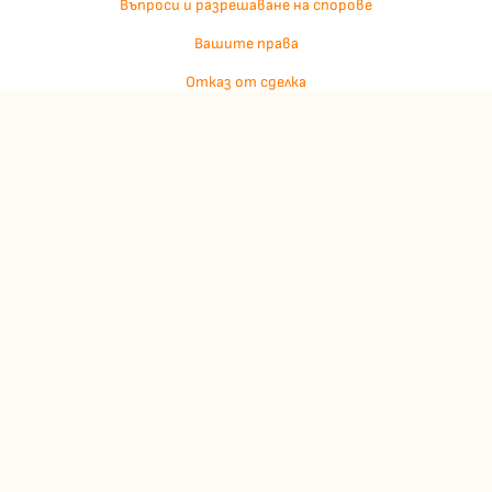
Въпроси и разрешаване на спорове
Вашите права
Отказ от сделка
За нас
Отзиви
Карта на сайта
Контакти
Контакти
Джулианис ООД
ЕИК: 206362719
info:at:kindermarket.bg