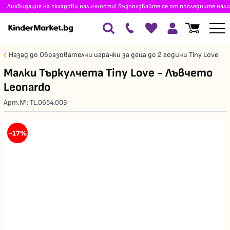
Ликвидация на складови наличности! Възползвайте се от последните нали
Назад до Образователни играчки за деца до 2 години Tiny Love
Малки Търкулчета Tiny Love - Лъвчето
Leonardo
Арт.№:
TL.0654.003
-17%