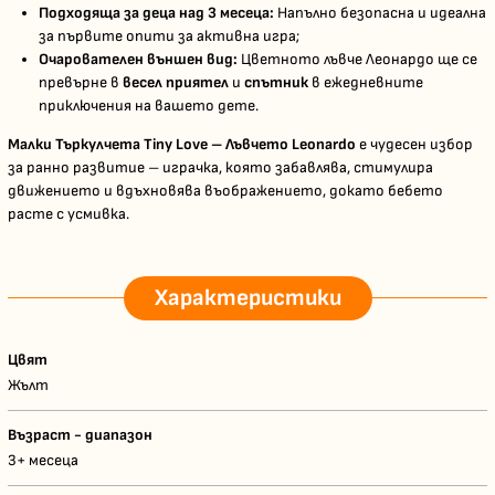
Подходяща за деца над 3 месеца:
Напълно безопасна и идеална
за първите опити за активна игра;
Очарователен външен вид:
Цветното лъвче Леонардо ще се
превърне в
весел приятел
и
спътник
в ежедневните
приключения на вашето дете.
Малки Търкулчета Tiny Love – Лъвчето Leonardo
е чудесен избор
за ранно развитие – играчка, която забавлява, стимулира
движението и вдъхновява въображението, докато бебето
расте с усмивка.
Характеристики
Цвят
Жълт
Възраст - диапазон
3+ месеца