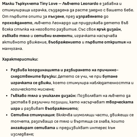
Малки Търкулчета Tiny Love – Лъвчето Leonardo
е забавна и
стимулираща играчка, създадена да расте заедно с вашето бебе.
От първите опити за
пълзене
, през
изправянето
до
прохождането
, лъвчето Леонардо ще придружава детето във
всяка стъпка на неговото развитие. Със своя
ярък дизайн
,
гъвкаво тяло
и
сетивни елементи
, играчката насърчава
активното движение,
въображението
и
първите открития
на
малчугана.
Характеристики:
Развива координацията и разбирането на причинно-
следствените връзки:
Детето се учи, че при
бутане
играчката се движи
, което стимулира наблюдателността и
логическото мислене;
Гъвкаво тяло и уникален дизайн:
Позволяват на лъвчето да
застава в различни позиции, като насърчават
творческата
игра
и развиват
въображението
;
Сетивна стимулация:
Включва шумолящи части, движещи се
топчета, разгъващо се тяло и въртяща се глава, които
ангажират сетивата
и предизвикват интерес към
изследване;