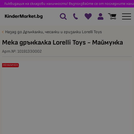
Ликвидация на складови наличности! Възползвайте се от последните нали
Назад до Дрънкалки, чесалки и гризалки Lorelli Toys
Мека дрънкалка Lorelli Toys - Маймунка
Арт.№:
10191330002
НЕНАЛИЧЕН