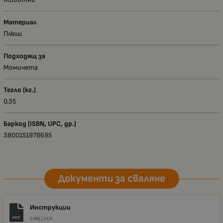
Материал
Плюш
Подходящ за
Момичета
Тегло (кг.)
0.35
Баркод (ISBN, UPC, др.)
3800151978695
Документи за сваляне
Инструкции
PDF
5 MB |
PDF