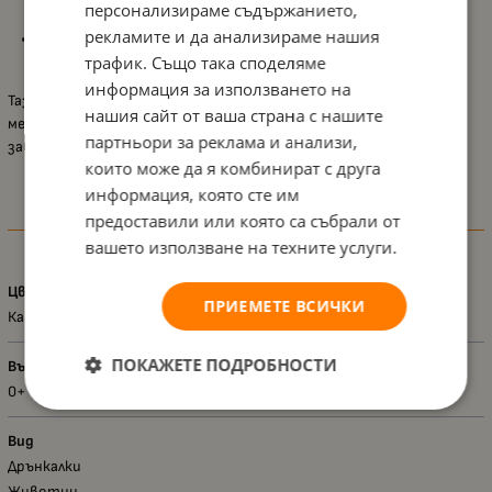
персонализираме съдържанието,
играчка;
рекламите и да анализираме нашия
Лесна за пренасяне
, удобна за носене в чанта или закачане
трафик. Също така споделяме
към количка.
информация за използването на
Тази дрънкалка е отличен избор за родители, които търсят
нашия сайт от ваша страна с нашите
мека, безопасна и стимулираща играчка, която съчетава
партньори за реклама и анализи,
забавление и развитие в едно.
които може да я комбинират с друга
информация, която сте им
предоставили или която са събрали от
Характеристики
вашето използване на техните услуги.
Цвят
ПРИЕМЕТЕ ВСИЧКИ
Кафяв
ПОКАЖЕТЕ ПОДРОБНОСТИ
Възраст - диапазон
0+
Вид
Дрънкалки
Животни