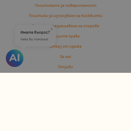
Политиката за поверителност
Политика за използване на бисквитки
Въпроси и разрешаване на спорове
×
Имате въпрос?
Вашите права
Нека Ви помогна!
Отказ от сделка
За нас
Отзиви
Карта на сайта
Контакти
Контакти
Джулианис ООД
ЕИК: 206362719