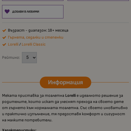
ДОБАВИ В ЛЮБИМИ
Възраст - диапазон: 18+ месеца
Гърнета, седалки и степенки
Lorelli
/
Lorelli Classic
Рейтинг:
Информация
Меката приставка за тоалетна
Lorelli
е идеалното решение за
родителите, които искат да улеснят прехода на своето дете
от гърнето към нормалната тоалетна. Със своето иновативно
и практично изпълнение, тя предоставя комфорт и сигурност
на малките потребители.
Характеристики: