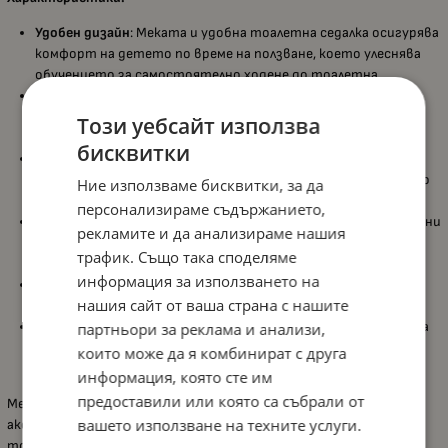
Удобен дизайн
: Меката и удобна тоалетна седалка осигурява
комфорт на детето по време на ползване, което улеснява
обучението за самостоятелно ходене до тоалетна.
Лесна за пренасяне
: Леката конструкция позволява лесно
пренасяне и поставяне, което я прави практична за
Този уебсайт използва
използване в различни бани.
бисквитки
Отделяща се мека възглавничка
: За лесно почистване,
приставката разполага с отделяща се възглавничка, която
Ние използваме бисквитки, за да
улеснява поддръжката на хигиената.
персонализираме съдържанието,
Практични странични дръжки
: Снабдена с удобни странични
рекламите и да анализираме нашия
дръжки, които помагат на детето да се хваща и да се
трафик. Също така споделяме
чувства сигурно по време на употреба.
информация за използването на
Пластмасов протектор
: Предпазва от измокряне и
нашия сайт от ваша страна с нашите
осигурява допълнителна безопасност.
Комфортна облегалка
: Пластмасовата облегалка осигурява
партньори за реклама и анализи,
допълнителна опора, което прави използването на
които може да я комбинират с друга
приставката удобно и приятно.
информация, която сте им
предоставили или която са събрали от
Меката приставка за тоалетна
Lorelli
е практичен и удобен
вашето използване на техните услуги.
аксесоар, който прави прехода от гърнето към нормалната
тоалетна по-лесен за вашето дете. Със своите иновации и