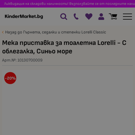
Ликвидация на складови наличности! Възползвайте се от последните нали
Назад до Гърнета, седалки и степенки Lorelli Classic
Мека приставка за тоалетна Lorelli - С
облегалка, Синьо море
Арт.№:
10130700009
-20%