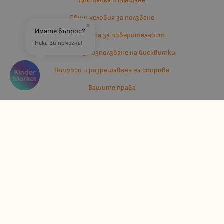
Доставка и плащане
Общи условия за ползване
×
Имате въпрос?
Политиката за поверителност
Нека Ви помогна!
Политика за използване на бисквитки
Въпроси и разрешаване на спорове
Вашите права
Отказ от сделка
За нас
Отзиви
Карта на сайта
Контакти
Контакти
Джулианис ООД