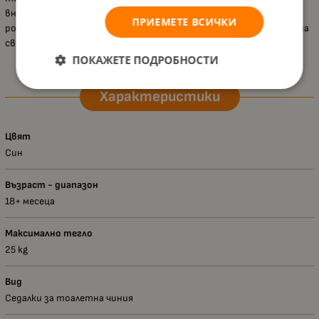
внимание към детайлите, този продукт е отличен избор за
ПРИЕМЕТЕ ВСИЧКИ
родители, които искат да осигурят комфорт и безопасност на
своите деца в този важен етап от развитието им.
ПОКАЖЕТЕ ПОДРОБНОСТИ
Характеристики
Цвят
Син
Възраст - диапазон
18+ месеца
Максимално тегло
25 kg
Вид
Седалки за тоалетна чиния