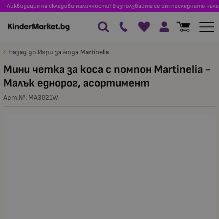
Ликвидация на складови наличности! Възползвайте се от последните нали
Назад до Игри за мода Martinelia
Mини четка за коса с помпон Martinelia -
Малък еднорог, асортимент
Арт.№:
MA3021W