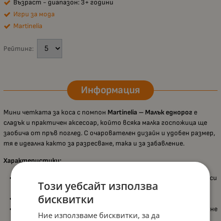
Възраст - диапазон: 3+ години
Игри за мода
Martinelia
Рейтинг:
Информация
Мини четката за коса с помпон
Martinelia – Малък еднорог
е
сладък и практичен аксесоар, който всяка малка госпожица ще
заобича от пръв поглед. С очарователен дизайн и удобен размер,
тя е идеална както за разресване, така и за забавление.
Характеристики:
Красив дизайн с еднорог
, който привлича вниманието и носи
Този уебсайт използва
настроение;
бисквитки
Предлага се в
4 различни цвята
, подходящи за всеки вкус;
Меки влакна
, щадящи детската коса и идеални за разплитане
Ние използваме бисквитки, за да
и оформяне;