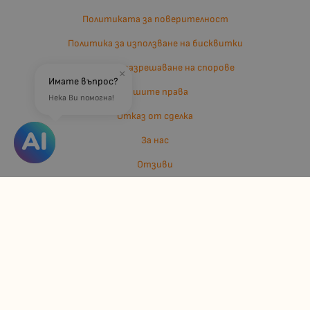
Политиката за поверителност
Политика за използване на бисквитки
Въпроси и разрешаване на спорове
×
Имате въпрос?
Вашите права
Нека Ви помогна!
Отказ от сделка
За нас
Отзиви
Карта на сайта
Контакти
Контакти
Джулианис ООД
ЕИК: 206362719