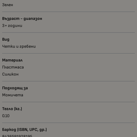
Зелен
Възраст - диапазон
3+ години
Вид
Четки и гребени
Материал
Пластмаса
Силикон
Подходящ за
Момичета
Тегло (кг.)
0.10
Баркод (ISBN, UPC, др.)
8436591928195