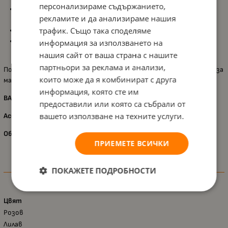
персонализираме съдържанието,
Помпонът е подвижен
и може да се използва като
рекламите и да анализираме нашия
ключодържател – две забавни функции в едно;
трафик. Също така споделяме
Дерматологично тестван продукт
, безопасен за деца;
Компактен размер –
8 x 12.5 x 6.5 cm
, удобен за раница или
информация за използването на
чанта.
нашия сайт от ваша страна с нашите
партньори за реклама и анализи,
Подходяща за деца над
3 години
, тази четка е чудесен подарък за
които може да я комбинират с друга
малките любители на красиви и цветни аксесоари.
информация, която сте им
ВАЖНО!!!
предоставили или която са събрали от
вашето използване на техните услуги.
Асортимент! Доставка според наличностите!
Обявената цена е за 1 брой!
ПРИЕМЕТЕ ВСИЧКИ
ПОКАЖЕТЕ ПОДРОБНОСТИ
Характеристики
Цвят
Розов
Лилав