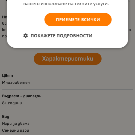
Продължителност на игра:
Около
20 минути
за всяка сесия,
вашето използване на техните услуги.
което я прави идеална за бързи, но вълнуващи игри.
Headu – Ludic, Седем стратегически игри
е чудесен избор за
ПРИЕМЕТЕ ВСИЧКИ
всички, които обичат да мислят, планират и побеждават. Тази
колекция съчетава образователна стойност и забавление, като
ПОКАЖЕТЕ ПОДРОБНОСТИ
превръща всяка игра в интелектуално приключение
Характеристики
Цвят
Многоцветен
Възраст - диапазон
8+ години
Вид
Игри за двама
Семейни игри