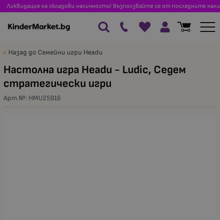
Ликвидация на складови наличности! Възползвайте се от последните нали
Назад до Семейни игри Headu
Настолна игра Headu - Ludic, Седем
стратегически игри
Арт.№:
HMU25916