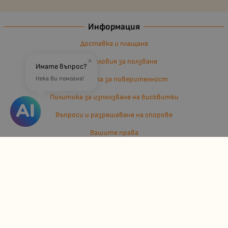
Информация
Доставка и плащане
×
Общи условия за ползване
Имате въпрос?
Политиката за поверителност
Нека Ви помогна!
Политика за използване на бисквитки
Въпроси и разрешаване на спорове
Вашите права
Отказ от сделка
За нас
Отзиви
Карта на сайта
Контакти