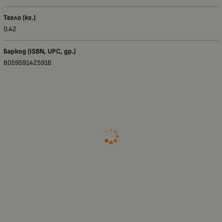
Тегло (кг.)
0.42
Баркод (ISBN, UPC, др.)
8059591425916