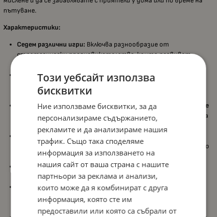
мислене и да се забавлявате с приятели у дома или по време на
пътуване.
Характеристики:
Седем различни игри:
Включва разнообразие от
стратегически предизвикателства, които развиват
логическото и математическото мислене
;
Индивидуални и групови игри:
Този уебсайт използва
Подходяща за
2-ма играчи
,
като позволява и самостоятелни предизвикателства за
бисквитки
концентрация и наблюдателност;
Компактен и практичен формат:
Ние използваме бисквитки, за да
Идеална за игра
навсякъде
и по всяко време
, благодарение на удобния си дизайн и лесна
персонализираме съдържанието,
подготовка за игра;
рекламите и да анализираме нашия
Образователна насоченост:
Стимулира
логико-
трафик. Също така споделяме
математическия интелект
и стратегическото мислене по
информация за използването на
забавен начин;
нашия сайт от ваша страна с нашите
Пълен комплект:
Съдържа
7 табла за игра
,
9 жетона
,
2
партньори за реклама и анализи,
изтриваеми маркера
и
правила
на английски език;
Подходяща възраст:
които може да я комбинират с друга
Препоръчва се за деца
над 8 години
и
предлага предизвикателства за играчи до 99-годишна
информация, която сте им
възраст;
предоставили или която са събрали от