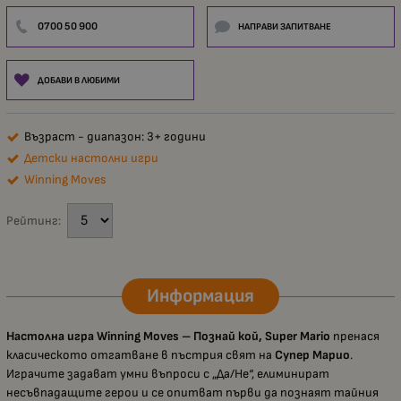
0700 50 900
НАПРАВИ ЗАПИТВАНЕ
ДОБАВИ В ЛЮБИМИ
Възраст - диапазон: 3+ години
Детски настолни игри
Winning Moves
Рейтинг:
Информация
Настолна игра Winning Moves – Познай кой, Super Mario
пренася
класическото отгатване в пъстрия свят на
Супер Марио
.
Играчите задават умни въпроси с „Да/Не“, елиминират
несъвпадащите герои и се опитват първи да познаят тайния