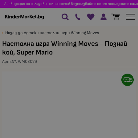
Ликвидация на складови наличности! Възползвайте се от последните нали
Назад до Детски настолни игри Winning Moves
Настолна игра Winning Moves - Познай
кой, Super Mario
Арт.№:
WM03076