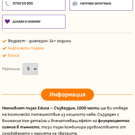
0700 50 900
НАПРАВИ ЗАПИТВАНЕ
ДОБАВИ В ЛЮБИМИ
Възраст - диапазон: 14+ години
Класически пъзели
Educa
Рейтинг:
Информация
Неоновият пъзел Educa – Съзвездия, 1000 части
ще ви отведе
на космическо пътешествие из нощното небе. Създаден с
внимание към детайла и впечатляващ ефект на
флуоресцентно
сияние в тъмното
, този пъзел комбинира удоволствието от
сглобяването с магията на звездите.