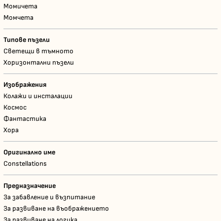
Момичета
Момчета
Типове пъзели
Светещи в тъмното
Хоризонтални пъзели
Изображения
Колажи и инсталации
Космос
Фантастика
Хора
Оригинално име
Constellations
Предназначение
За забавление и възпитание
За развиване на въображението
За развиване на логика