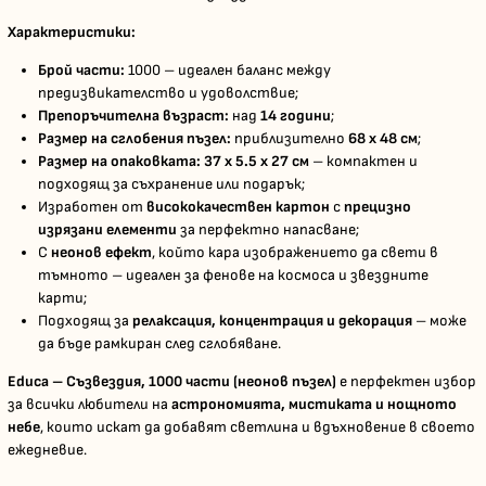
Характеристики:
Брой части:
1000 – идеален баланс между
предизвикателство и удоволствие;
Препоръчителна възраст:
над
14 години
;
Размер на сглобения пъзел:
приблизително
68 x 48 см
;
Размер на опаковката:
37 x 5.5 x 27 см
– компактен и
подходящ за съхранение или подарък;
Изработен от
висококачествен картон
с
прецизно
изрязани елементи
за перфектно напасване;
С
неонов ефект
, който кара изображението да свети в
тъмното – идеален за фенове на космоса и звездните
карти;
Подходящ за
релаксация, концентрация и декорация
– може
да бъде рамкиран след сглобяване.
Educa – Съзвездия, 1000 части (неонов пъзел)
е перфектен избор
за всички любители на
астрономията, мистиката и нощното
небе
, които искат да добавят светлина и вдъхновение в своето
ежедневие.