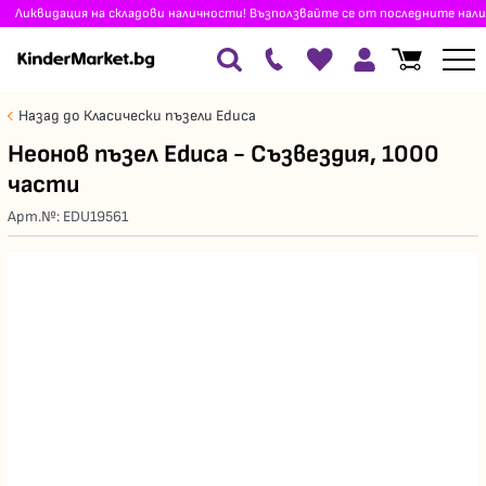
Ликвидация на складови наличности! Възползвайте се от последните нали
Назад до Класически пъзели Educa
Неонов пъзел Educa - Съзвездия, 1000
части
Арт.№:
EDU19561