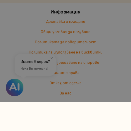
Информация
Доставка и плащане
Общи условия за ползване
Политиката за поверителност
Политика за използване на бисквитки
×
Имате въпрос?
Въпроси и разрешаване на спорове
Нека Ви помогна!
Вашите права
Отказ от сделка
За нас
Отзиви
Карта на сайта
Контакти