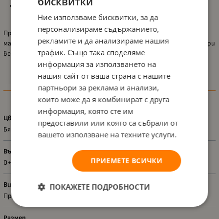
бисквитки
Лесен за поддържане и перящ се
, осигурява удобство и
хигиена.
Ние използваме бисквитки, за да
персонализираме съдържанието,
Протекторът
Lorelli MattCare
е надежден избор за защита на
рекламите и да анализираме нашия
матрака, като съчетава удобство, практичност и комфорт при
трафик. Също така споделяме
всяка употреба.
информация за използването на
нашия сайт от ваша страна с нашите
партньори за реклама и анализи,
Характеристики
които може да я комбинират с друга
информация, която сте им
Цвят
предоставили или която са събрали от
Бял
вашето използване на техните услуги.
Възраст - диапазон
ПРИЕМЕТЕ ВСИЧКИ
0+
Вид
ПОКАЖЕТЕ ПОДРОБНОСТИ
Протектори за матраци
Размер