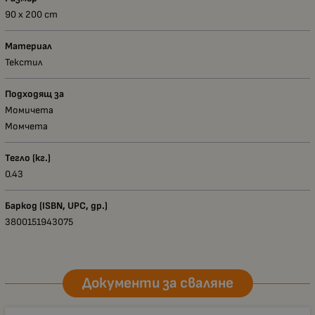
90 x 200 сm
Материал
Текстил
Подходящ за
Момичета
Момчета
Тегло (кг.)
0.43
Баркод (ISBN, UPC, др.)
3800151943075
Документи за сваляне