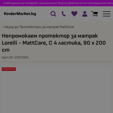
Ликвидация на складови наличности! Възползвайте се от последните нали
Назад до Протектори за матрак MattCare
Непромокаем протектор за матрак
Lorelli - MattCare, С 4 ластика, 90 х 200
сm
Арт.№:
2007006
НЕНАЛИЧЕН