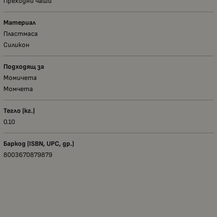
Преходни чаши
Материал
Пластмаса
Силикон
Подходящ за
Момичета
Момчета
Тегло (кг.)
0.10
Баркод (ISBN, UPC, др.)
8003670879879