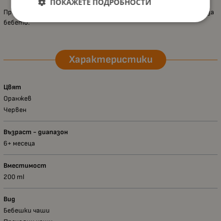
ПОКАЖЕТЕ ПОДРОБНОСТИ
Превръща всяко пиене в забавно и безпроблемно преживяване за
бебето.
Характеристики
Цвят
Оранжев
Червен
Възраст - диапазон
6+ месеца
Вместимост
200 ml
Вид
Бебешки чаши