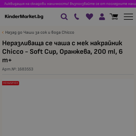
Ликвидация на складови наличности! Възползвайте се от последните нали
Назад до Чаши за сок и вода Chicco
Неразливаща се чаша с мек накрайник
Chicco - Soft Cup, Оранжева, 200 ml, 6
m+
Арт.№:
1683553
НЕНАЛИЧЕН