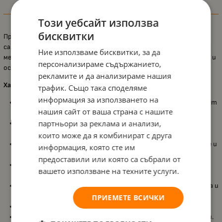
Информация
Този уебсайт използва
бисквитки
Практична и удобна чаша за плавен преход от биберон към
самостоятелно пиене. Специално проектирана за бебета над 6
Ние използваме бисквитки, за да
месеца, тази чаша стимулира развитието на оралните умения и
персонализираме съдържанието,
осигурява комфорт при всяка глътка.
рекламите и да анализираме нашия
Характеристики:
трафик. Също така споделяме
информация за използването на
Подходяща за деца над 6 месеца
, улеснява преминаването от
нашия сайт от ваша страна с нашите
шише към чаша;
партньори за реклама и анализи,
Мек силиконов накрайник
, нежен към венците, идеален при
никнене на зъби;
които може да я комбинират с друга
Неразливаща се система
, която предотвратява разливане и
информация, която сте им
разплискване;
предоставили или която са събрали от
Ергономичен дизайн с дръжки
, удобен за малките детски
вашето използване на техните услуги.
ръчички;
Лека и компактна
, идеална за използване както у дома, така и
навън;
ПРИЕМЕТЕ ВСИЧКИ
Вместимост: 200 ml
, подходяща за вода, мляко или сок;
Без BPA
, изработена от безопасни и хигиенични материали.