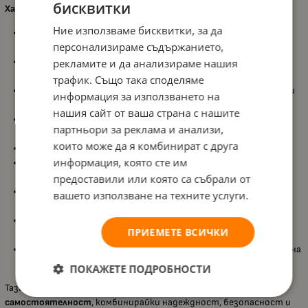
бисквитки
Характеристики:
Ние използваме бисквитки, за да
Подходяща за деца от 8 месеца
– подкрепя
персонализираме съдържанието,
самостоятелното пиене в ранна възраст;
Твърд накрайник с неразливащ се дизайн
– минимизира
рекламите и да анализираме нашия
разливането и поддържа хигиената;
трафик. Също така споделяме
Вместимост 150 мл
– идеална за вода, сок или мляко в малки
информация за използването на
количества;
нашия сайт от ваша страна с нашите
Изработена от PP (полипропилен)
– безопасен и лек
партньори за реклама и анализи,
материал, удобен за малки ръчички;
които може да я комбинират с друга
Без BPA
– безопасна за ежедневна употреба;
информация, която сте им
Може да се използва в микровълнова фурна
– само след
премахване на капака;
предоставили или която са събрали от
Подходяща за съдомиялна машина
– за бързо и лесно
вашето използване на техните услуги.
почистване;
Не е подходяща за парен стерилизатор
– за да се запази
ПРИЕМЕТЕ ВСИЧКИ
целостта на твърдия накрайник;
Цветен дизайн с горски животни
– привлича вниманието на
децата и превръща пиенето в игра.
ПОКАЖЕТЕ ПОДРОБНОСТИ
Тази чаша е
перфектен избор за първи стъпки към
самостоятелност
, комбинирайки надеждност, безопасност и