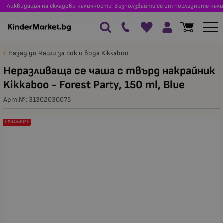
Ликвидация на складови наличности! Възползвайте се от последните нали
Назад до Чаши за сок и вода Kikkaboo
Неразливаща се чаша с твърд накрайник
Kikkaboo - Forest Party, 150 ml, Blue
Арт.№:
31302030075
НЕНАЛИЧЕН