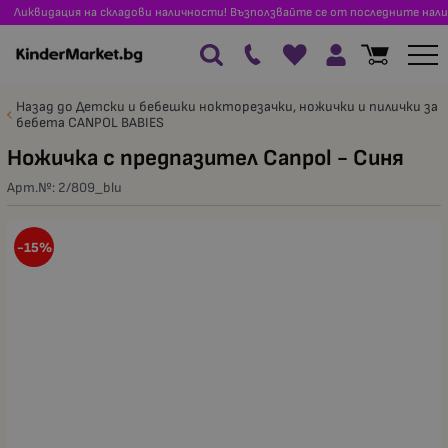
Ликвидация на складови наличности! Възползвайте се от последните нали
Назад до Детски и бебешки нокторезачки, ножички и пилички за
бебета CANPOL BABIES
Ножичка с предпазител Canpol - Синя
Арт.№:
2/809_blu
-15%