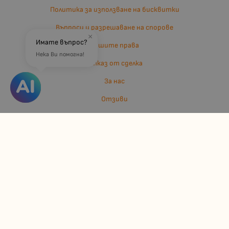
Политика за използване на бисквитки
Въпроси и разрешаване на спорове
×
Имате въпрос?
Вашите права
Нека Ви помогна!
Отказ от сделка
За нас
Отзиви
Карта на сайта
Контакти
Контакти
Джулианис ООД
ЕИК: 206362719
info:at:kindermarket.bg