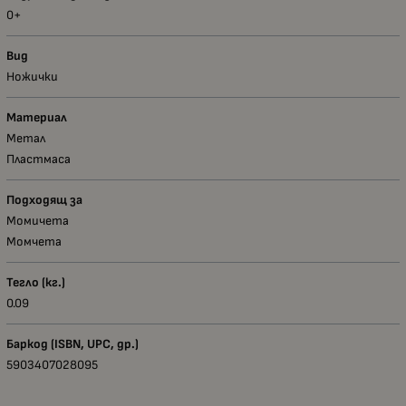
0+
Вид
Ножички
Материал
Метал
Пластмаса
Подходящ за
Момичета
Момчета
Тегло (кг.)
0.09
Баркод (ISBN, UPC, др.)
5903407028095