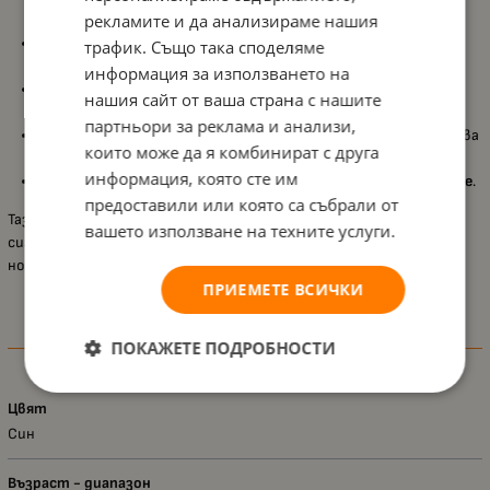
рекламите и да анализираме нашия
ежедневна употреба;
Подходяща за
бебета и малки деца
, съобразена с
трафик. Също така споделяме
деликатната грижа;
информация за използването на
Компактен и удобен дизайн, който позволява
стабилен
нашия сайт от ваша страна с нашите
захват и контрол
;
партньори за реклама и анализи,
Поддържа
високо ниво на хигиена
, като може да се почиства
които може да я комбинират с друга
и дезинфекцира със спирт;
информация, която сте им
Практична за
ежедневна употреба у дома или при пътуване
.
предоставили или която са събрали от
Тази ножичка е отличен избор за родителите, които търсят
вашето използване на техните услуги.
сигурност, удобство и прецизност в грижата за бебешките
нокти.
ПРИЕМЕТЕ ВСИЧКИ
Характеристики
ПОКАЖЕТЕ ПОДРОБНОСТИ
Цвят
Син
Възраст - диапазон