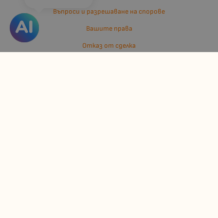
Въпроси и разрешаване на спорове
Вашите права
Отказ от сделка
За нас
Отзиви
Карта на сайта
Контакти
Контакти
Джулианис ООД
ЕИК: 206362719
info:at:kindermarket.bg