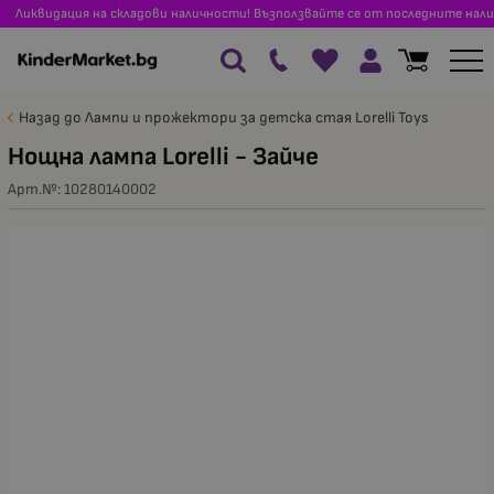
Ликвидация на складови наличности! Възползвайте се от последните нали
Назад до Лампи и прожектори за детска стая Lorelli Toys
Нощна лампа Lorelli - Зайче
Арт.№:
10280140002