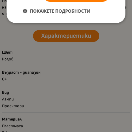
Нощната лампа
Lorelli – Зайче
е чудесен помощник за създаване
на спокойна и уютна атмосфера, която помага на детето да се
ПОКАЖЕТЕ ПОДРОБНОСТИ
отпусне и да заспи по-лесно.
Характеристики
Цвят
Розов
Възраст - диапазон
0+
Вид
Лампи
Проектори
Материал
Пластмаса