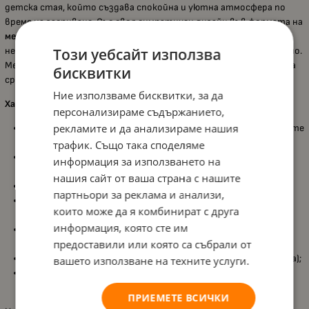
детска стая, който създава спокойна и уютна атмосфера по
време на заспиване. Със своя симпатичен дизайн във формата на
мече
, лампата превръща стените и тавана в красиво звездно
Този уебсайт използва
небе, което помага на детето да се отпусне и да заспи по-лесно.
Меката светлина и успокояващите мелодии създават приятна
бисквитки
среда, подходяща за вечерния ритуал преди сън.
Ние използваме бисквитки, за да
Характеристики:
персонализираме съдържанието,
рекламите и да анализираме нашия
Нощна лампа проектор
, създава звездно небе върху стените
и тавана на стаята;
трафик. Също така споделяме
Дизайн
Зайче
, създава уютна и приятна атмосфера за
информация за използването на
детето;
нашия сайт от ваша страна с нашите
Мека светлина
, подпомага спокойното заспиване;
партньори за реклама и анализи,
Включени
успокояващи мелодии и звуци от природата
,
които може да я комбинират с друга
създават релаксираща среда;
информация, която сте им
Звуковите ефекти работят до
30 минути
, след което се
предоставили или която са събрали от
изключват автоматично;
Захранване с
3 батерии AA 1.5V
(не са включени в комплекта);
вашето използване на техните услуги.
Подходяща за детска стая, осигурява комфорт и
спокойствие преди сън.
ПРИЕМЕТЕ ВСИЧКИ