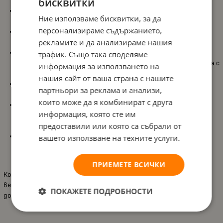
бисквитки
Подходящ за деца
18+ месеца
, като е съобразен с ранните
Ние използваме бисквитки, за да
умения за хващане и игра;
персонализираме съдържанието,
Касичка прасенце
с приятен дизайн, която превръща
рекламите и да анализираме нашия
ученето в забавна роля и насърчава самостоятелна игра;
Включени
10 номерирани монети
в ярки цветове, които
трафик. Също така споделяме
помагат на детето да упражнява броене и да свързва числа с
информация за използването на
количество;
нашия сайт от ваша страна с нашите
Монетите са
в различни цветове
, което подпомага
партньори за реклама и анализи,
разпознаването и назоваването на цветове чрез игра;
които може да я комбинират с друга
Пускането на монетите развива
фината моторика
и
информация, която сте им
координацията око–ръка
, докато детето повтаря
предоставили или която са събрали от
движението и се стреми към точност;
Включена
книга за игра
с илюстрирана история и идеи за
вашето използване на техните услуги.
занимания, които разширяват възможностите за учене и
въображаема игра.
ПРИЕМЕТЕ ВСИЧКИ
Комплектът е отличен първи „учител“ по броене и цветове –
весел, интерактивен и много подходящ за ежедневни игри у
ПОКАЖЕТЕ ПОДРОБНОСТИ
дома.