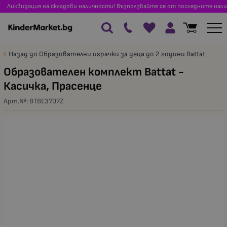
Ликвидация на складови наличности! Възползвайте се от последните нали
Назад до Образователни играчки за деца до 2 години Battat
Образователен комплект Battat -
Касичка, Прасенце
Арт.№:
BTBE3707Z