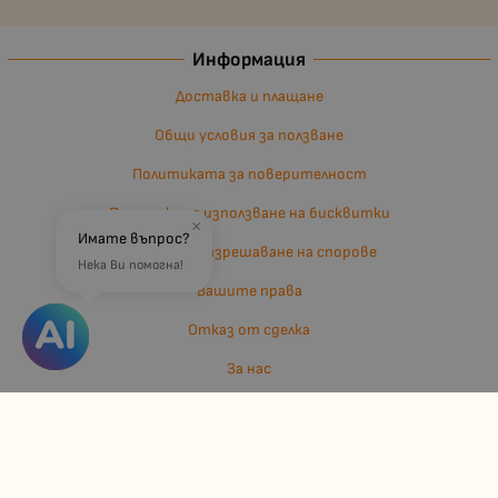
Информация
Доставка и плащане
Общи условия за ползване
Политиката за поверителност
Политика за използване на бисквитки
×
Имате въпрос?
Въпроси и разрешаване на спорове
Нека Ви помогна!
Вашите права
Отказ от сделка
За нас
Отзиви
Карта на сайта
Контакти