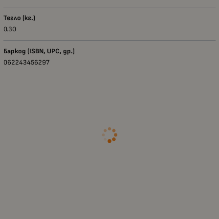
Тегло (кг.)
0.30
Баркод (ISBN, UPC, др.)
062243456297