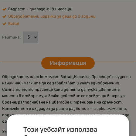
Възраст - диапазон: 18+ месеца
Образователни играчки за деца до 2 години
Battat
Рейтинг:
Информация
Образователният комплект Battat „Касичка, Прасенце“ е чудесен
начин най-малките да се забавляват и учат едновременно.
Симпатичното прасенце кани детето да пуска цветните
монети в отвора му, а всяко действие се превръща в игра за
броене, разпознаване на цветове и трениране на сръчност.
Комплектът е създаден за ранно развитие – с ярки елементи,
подходящи за малки ръчички, и с допълнителна книжка с идеи за
образователни занимания и история.
Този уебсайт използва
Характеристики: