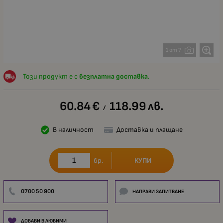
1 от 7
Този продукт е с
безплатна доставка
.
60.84
€
118.99
лв.
/
В наличност
Доставка и плащане
КУПИ
бр.
0700 50 900
НАПРАВИ ЗАПИТВАНЕ
ДОБАВИ В ЛЮБИМИ