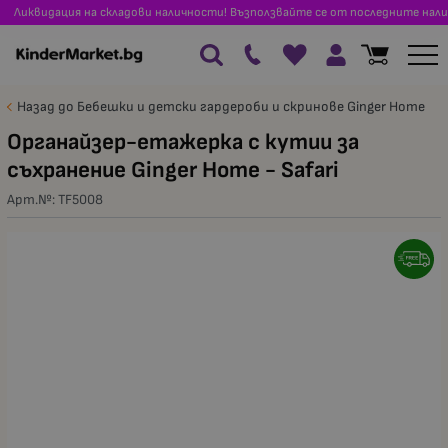
Ликвидация на складови наличности! Възползвайте се от последните нали
Назад до Бебешки и детски гардероби и скринове Ginger Home
Органайзер-етажерка с кутии за
съхранение Ginger Home - Safari
Арт.№:
TF5008