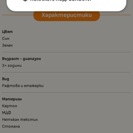
Характеристики
Цвят
Син
Зелен
Възраст - диапазон
3+ години
Вид
Рафтове и етажерки
Материал
Картон
МДФ
Нетъкан текстил
Стомана