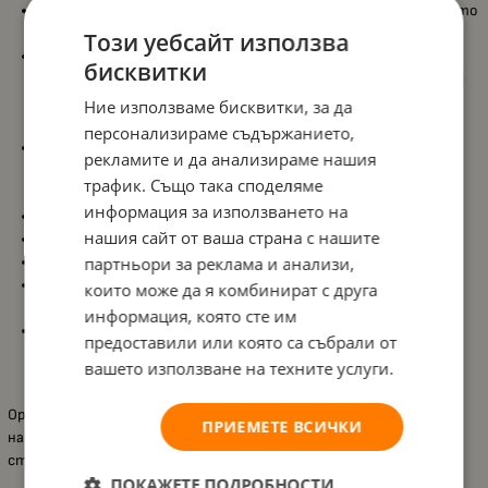
Дизайн:
С вдъхновяващи мотиви от сафари с животни като
зебра и жираф в синьо и жълто.
Този уебсайт използва
Функционалност:
Просторните текстилни кутии
бисквитки
осигуряват достатъчно място за съхранение на играчки с
различни форми и размери, улеснявайки подреждането и
Ние използваме бисквитки, за да
създаването на организационни умения у детето.
персонализираме съдържанието,
Безопасност:
Размерът и здравата конструкция са
рекламите и да анализираме нашия
специално проектирани за малки деца, като им позволяват
трафик. Също така споделяме
сами да достигат и прибират своите играчки.
информация за използването на
Размери:
63х30х60 см.
нашия сайт от ваша страна с нашите
Тегло:
5.5 кг.
партньори за реклама и анализи,
Подходяща възраст:
За деца над 3 години.
Лесно сглобяване:
Лесен и бърз за сглобяване без нужда от
които може да я комбинират с друга
специални инструменти.
информация, която сте им
Съответствие със стандарти:
Изработен от безопасни
предоставили или която са събрали от
материали, които отговарят на всички европейски
вашето използване на техните услуги.
стандарти за безопасност.
Органайзерът е идеален подарък за момичета и момчета,
ПРИЕМЕТЕ ВСИЧКИ
насърчаващ самостоятелността и поддържането на ред в
стаята на детето.
ПОКАЖЕТЕ ПОДРОБНОСТИ