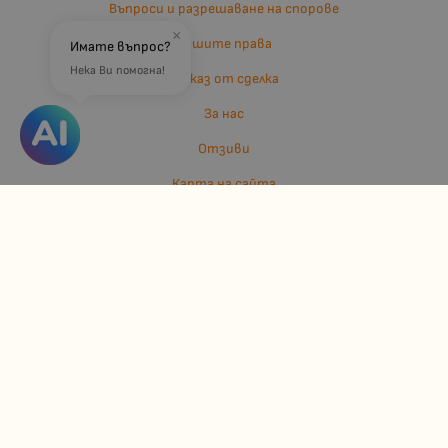
Въпроси и разрешаване на спорове
×
Вашите права
Имате въпрос?
Нека Ви помогна!
Отказ от сделка
За нас
Отзиви
Карта на сайта
Контакти
Контакти
Джулианис ООД
ЕИК: 206362719
info:at:kindermarket.bg