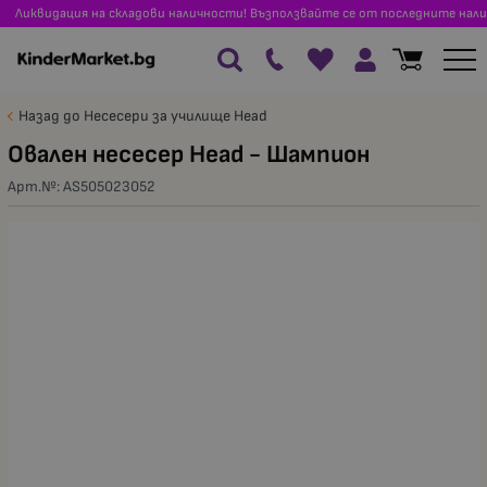
Ликвидация на складови наличности! Възползвайте се от последните нали
Назад до Несесери за училище Head
Овален несесер Head - Шампион
Арт.№:
AS505023052