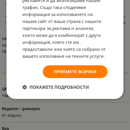
рекламите и да анализираме нашия
Овална форма
, позволяваща удобно подреждане и бърз
трафик. Също така споделяме
достъп до съдържанието;
информация за използването на
Компактни размери
, подходящи за всяка ученическа раница;
нашия сайт от ваша страна с нашите
Размери
22 x 9 x 5 см
, за практична и удобна употреба всеки
партньори за реклама и анализи,
ден.
които може да я комбинират с друга
Несесерът Head „Шампион“ съчетава функционалност и
информация, която сте им
изчистен дизайн, като помага на детето да поддържа ред и
предоставили или която са събрали от
удобство през целия учебен ден.
вашето използване на техните услуги.
ПРИЕМЕТЕ ВСИЧКИ
Характеристики
ПОКАЖЕТЕ ПОДРОБНОСТИ
Цвят
Черен
Възраст - диапазон
6+ години
Вид