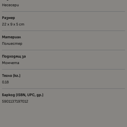
Несесери
Размер
22 х 9 х 5 сm
Материал
Полиестер
Подходящ за
Момчета
Тегло (кг.)
0.18
Баркод (ISBN, UPC, др.)
5901137197012