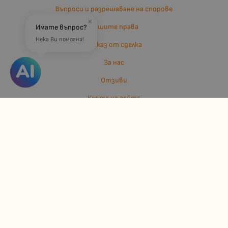
Въпроси и разрешаване на спорове
×
Вашите права
Имате въпрос?
Нека Ви помогна!
Отказ от сделка
За нас
Отзиви
Карта на сайта
Контакти
Контакти
Джулианис ООД
ЕИК: 206362719
info:at:kindermarket.bg