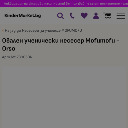
Ликвидация на складови наличности! Възползвайте се от последните нали
Назад до Несесери за училище MOFUMOFU
Овален ученически несесер Mofumofu -
Orso
Арт.№:
73305OR