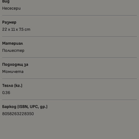
Вид
Несесери
Размер
22 х 11 х 7.5 сm
Материал
Полиестер
Подходящ за
Момичета
Тегло (кг.)
0.36
Баркод (ISBN, UPC, др.)
8058263228350