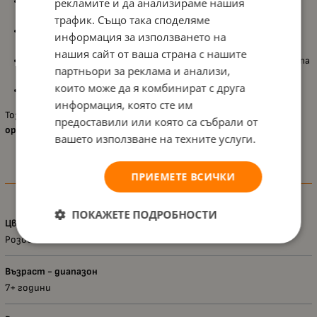
Разделител с ластични примки от двете страни
, за
рекламите и да анализираме нашия
подредба на моливи, химикалки и други пособия;
трафик. Също така споделяме
Подходящ за използване в
училище, при домашна работа и
информация за използването на
творчески занимания
;
нашия сайт от ваша страна с нашите
Съчетава
практичност и естетика
, като насърчава децата
партньори за реклама и анализи,
към ред и изразителност;
които може да я комбинират с друга
Размери: 22 x 11 x 7.5 см
.
информация, която сте им
Този несесер е идеален за деца, които обичат да бъдат
предоставили или която са събрали от
организирани с усмивка
и предпочитат аксесоари с характер.
вашето използване на техните услуги.
ПРИЕМЕТЕ ВСИЧКИ
Характеристики
ПОКАЖЕТЕ ПОДРОБНОСТИ
Цвят
Розов
Възраст - диапазон
7+ години