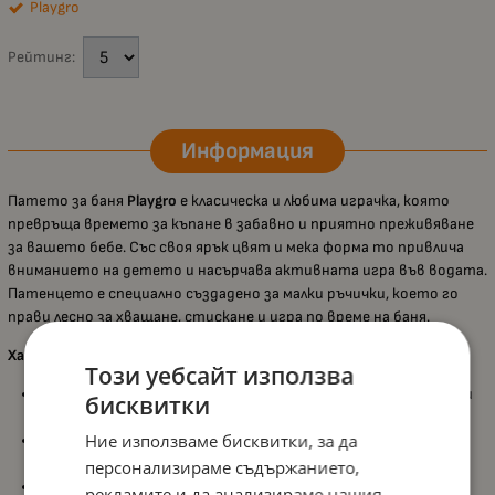
Playgro
Рейтинг:
Информация
Патето за баня
Playgro
е класическа и любима играчка, която
превръща времето за къпане в забавно и приятно преживяване
за вашето бебе. Със своя ярък цвят и мека форма то привлича
вниманието на детето и насърчава активната игра във водата.
Патенцето е специално създадено за малки ръчички, което го
прави лесно за хващане, стискане и игра по време на баня.
Характеристики:
Този уебсайт използва
Плаващо пате за баня
, което прави къпането по-забавно и
бисквитки
интересно за бебето;
Ние използваме бисквитки, за да
Ярък цвят
, който стимулира зрителното възприятие и
вниманието на детето;
персонализираме съдържанието,
Мек и приятен материал
, подходящ за игра във вода;
рекламите и да анализираме нашия