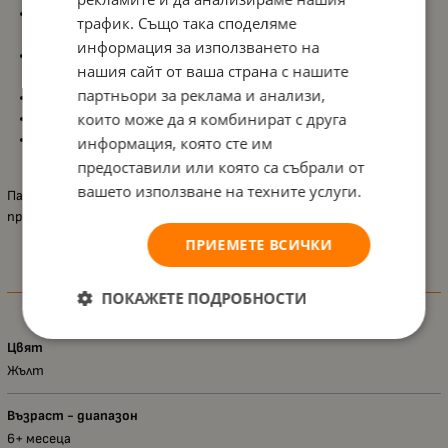
Удобна форма за малки ръчички
, улеснява хващането и
трафик. Също така споделяме
стискането;
информация за използването на
Подпомага развитието на
фината моторика и
нашия сайт от ваша страна с нашите
координацията око-ръка
;
партньори за реклама и анализи,
Безопасни материали
, подходящи за стискане и дъвчене;
които може да я комбинират с друга
Подходящо за игра
по време на къпане във ваната
;
Подходящо за
деца над 6+ месеца
, съобразено с ранното
информация, която сте им
развитие.
предоставили или която са събрали от
вашето използване на техните услуги.
Патето за баня
Playgro
е весел и цветен спътник, който
превръща всяко къпане в приятно време за игра и откриване.
ПРИЕМЕТЕ ВСИЧКИ
Характеристики
ПОКАЖЕТЕ ПОДРОБНОСТИ
Цвят
Жълт
Възраст - диапазон
6+ месеца