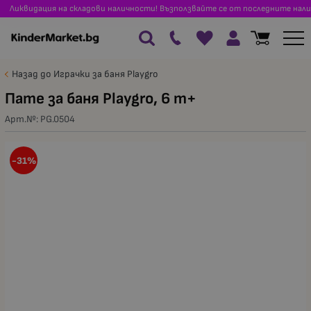
Ликвидация на складови наличности! Възползвайте се от последните нали
Назад до Играчки за баня Playgro
Пате за баня Playgro, 6 m+
Арт.№:
PG.0504
-31%