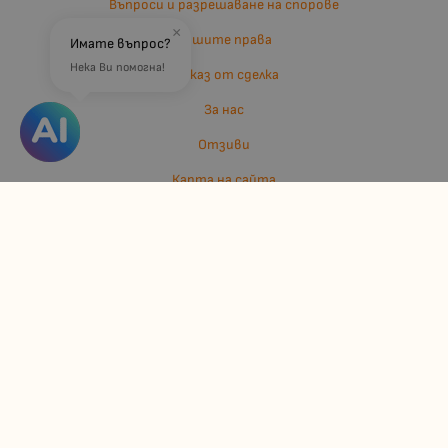
Въпроси и разрешаване на спорове
×
Вашите права
Имате въпрос?
Нека Ви помогна!
Отказ от сделка
За нас
Отзиви
Карта на сайта
Контакти
Контакти
Джулианис ООД
ЕИК: 206362719
info:at:kindermarket.bg