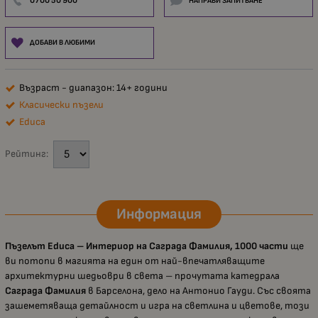
0700 50 900
НАПРАВИ ЗАПИТВАНЕ
ДОБАВИ В ЛЮБИМИ
Възраст - диапазон: 14+ години
Класически пъзели
Educa
Рейтинг:
Информация
Пъзелът Educa – Интериор на Саграда Фамилия, 1000 части
ще
ви потопи в магията на един от най-впечатляващите
архитектурни шедьоври в света – прочутата катедрала
Саграда Фамилия
в Барселона, дело на Антонио Гауди. Със своята
зашеметяваща детайлност и игра на светлина и цветове, този