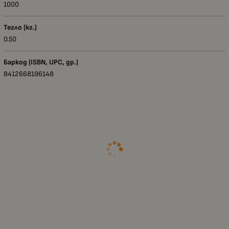
1000
Тегло (кг.)
0.50
Баркод (ISBN, UPC, др.)
8412668196148