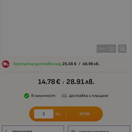
1 от 3
Безплатна доставка над
25.56
€
/
49.99
лв.
14.78
€
28.91
лв.
/
В наличност
Доставка и плащане
КУПИ
бр.