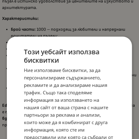
пъзел е истинско удоволствие за ценителите на изкуството и
архитектурата.
Характеристики:
Брой части:
1000 – подходящ за любители и напреднали
почитатели на пъзели;
Препоръчителна възраст:
над
14 години
;
Размери на сглобения пъзел:
приблизително
68 x 48 см
;
Този уебсайт използва
Изработен от
висококачествен картон
с
прецизно
бисквитки
изрязани елементи
за идеално напасване;
Изображението пресъздава
величествения интериор на
Ние използваме бисквитки, за да
Саграда Фамилия
, с характерните витражи и архитектурни
персонализираме съдържанието,
линии на Гауди;
рекламите и да анализираме нашия
Подходящ както за
релаксация и концентрация
, така и за
трафик. Също така споделяме
декорация
– може да се рамкира след сглобяване.
информация за използването на
Educa – Интериор на Саграда Фамилия
е повече от пъзел – това
нашия сайт от ваша страна с нашите
е
покана към света на изкуството, светлината и
партньори за реклама и анализи,
вдъхновението
, която ще донесе хармония и удовлетворение
които може да я комбинират с друга
при всяко сглобено парче.
информация, която сте им
предоставили или която са събрали от