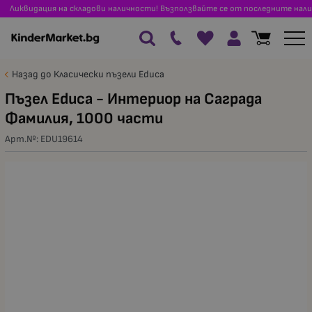
Ликвидация на складови наличности! Възползвайте се от последните нали
Назад до Класически пъзели Educa
Пъзел Educa - Интериор на Саграда
Фамилия, 1000 части
Арт.№:
EDU19614