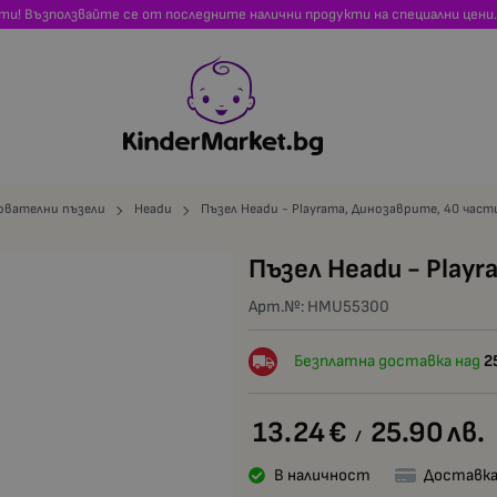
сти! Възползвайте се от последните налични продукти на специални цени.
ователни пъзели
Headu
Пъзел Headu - Playrama, Динозаврите, 40 част
Пъзел Headu - Play
Арт.№:
HMU55300
Безплатна доставка над
2
13.24
€
25.90
лв.
/
В наличност
Доставка