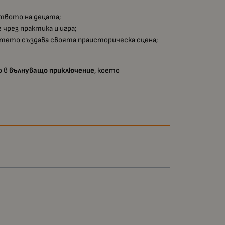
твото на децата;
чрез практика и игра;
етето създава своята праисторическа сцена;
о в
вълнуващо приключение
, което