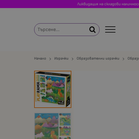
Ликвидация на складови налично
Начало
Играчки
Образователни играчки
Образ