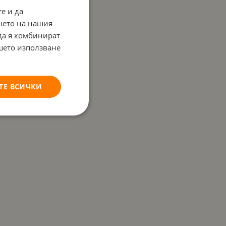
е и да
нето на нашия
 да я комбинират
ашето използване
ТЕ ВСИЧКИ