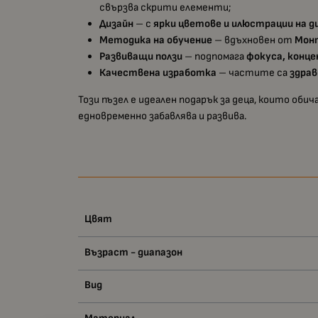
свързва скрити елементи;
Дизайн
– с
ярки цветове и илюстрации на д
Методика на обучение
– вдъхновен от
Мон
Развиващи ползи
– подпомага
фокуса, конц
Качествена изработка
– частите са
здрав
Този пъзел е идеален подарък за деца, които об
едновременно забавлява и развива.
Цвят
Възраст - диапазон
Вид