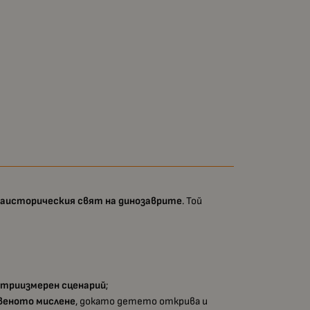
раисторическия свят на динозаврите
. Той
 триизмерен сценарий
;
еното мислене
, докато детето открива и