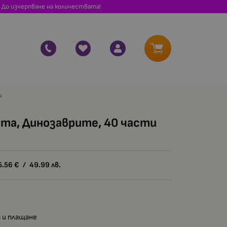
 До изчерпване на количествата!
и
rama, Динозаврите, 40 части
5.56
€
/
49.99
лв.
 и плащане