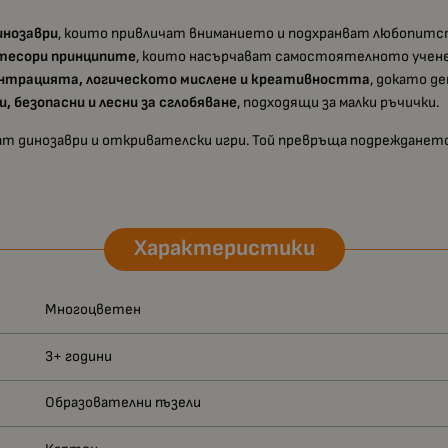
инозаври
, които привличат вниманието и подхранват любопитс
тесори принципите
, които насърчават самостоятелното учене 
ентрацията, логическото мислене и креативността
, докато д
и, безопасни и лесни за сглобяване
, подходящи за малки ръчички.
ичат динозаври и откривателски игри. Той превръща подрежданет
Характеристики
Многоцветен
3+ години
Образователни пъзели