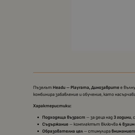
Пъзелът
Headu – Playrama, Динозаврите
е вълн
комбинира забавление и обучение, като насърчав
Характеристики:
Подходяща възраст
– за деца над
3 години
,
Съдържание
– комплектът включва
4 взаи
Образователна цел
– стимулира
вниманието