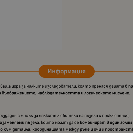
Информация
уваща игра за малките изследователи, която пренася децата в
п
а
въображението, наблюдателността и логическото мислене
.
 създаден с мисъл за малките любители на пъзели и приключения;
мозаменяеми пъзела
, които могат да се
комбинират в един голям
 към детайла, координацията между ръце и очи
и
пространств