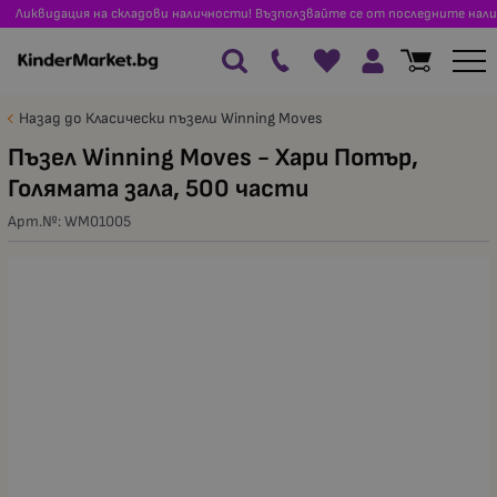
Ликвидация на складови наличности! Възползвайте се от последните нали
Назад до Класически пъзели Winning Moves
Пъзел Winning Moves - Хари Потър,
Голямата зала, 500 части
Арт.№:
WM01005