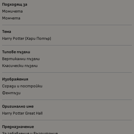
Подходящ за
Момичета
Момчета
Тема
Harry Potter (Хари Потър)
Типове пъзели
Вертикални пъзели
Класически пъзели
Изображения
Сгради и постройки
Фентъзи
Оригинално име
Harry Potter Great Hall
Предназначение
За забавление и възпитание