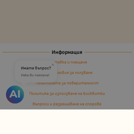
Информация
Доставка и плащане
×
Имате въпрос?
Общи условия за ползване
Нека Ви помогна!
Политиката за поверителност
Политика за използване на бисквитки
Въпроси и разрешаване на спорове
Вашите права
Отказ от сделка