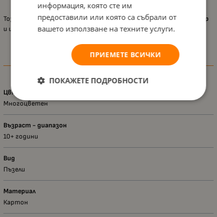
и отпускащо занимание.
информация, която сте им
предоставили или която са събрали от
Този пъзел е чудесен подарък за всеки почитател на
Хари Потър
вашето използване на техните услуги.
и ще внесе нотка от магията на Хогуортс във всеки дом.
ПРИЕМЕТЕ ВСИЧКИ
Характеристики
ПОКАЖЕТЕ ПОДРОБНОСТИ
Цвят
Многоцветен
Възраст - диапазон
10+ години
Вид
Пъзели
Материал
Картон