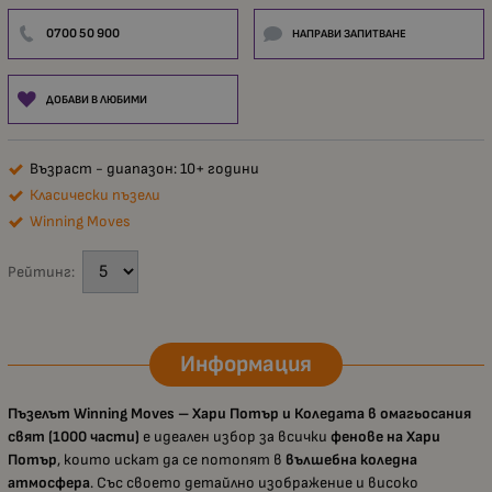
0700 50 900
НАПРАВИ ЗАПИТВАНЕ
ДОБАВИ В ЛЮБИМИ
Възраст - диапазон: 10+ години
Класически пъзели
Winning Moves
Рейтинг:
Информация
Пъзелът Winning Moves – Хари Потър и Коледата в омагьосания
свят (1000 части)
е идеален избор за всички
фенове на Хари
Потър
, които искат да се потопят в
вълшебна коледна
атмосфера
. Със своето детайлно изображение и високо