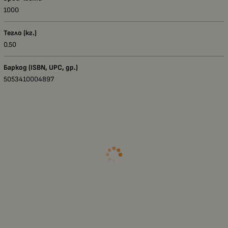
1000
Тегло (кг.)
0.50
Баркод (ISBN, UPC, др.)
5053410004897