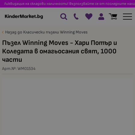
Ликвидация на складови наличности! Възползвайте се от последните нали
Назад до Класически пъзели Winning Moves
Пъзел Winning Moves - Хари Потър и
Коледата в омагьосания свят, 1000
части
Арт.№:
WM01534