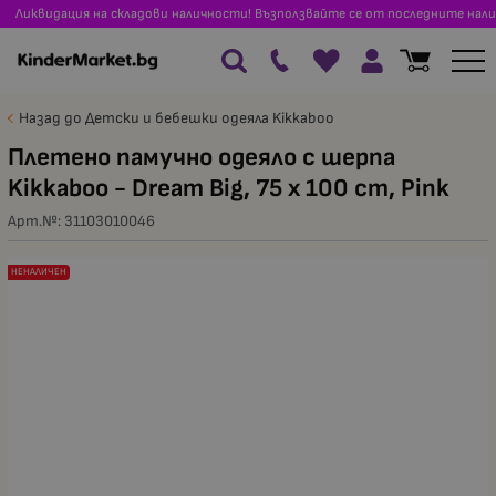
Ликвидация на складови наличности! Възползвайте се от последните нали
Назад до Детски и бебешки одеяла Kikkaboo
Плетено памучно одеяло с шерпа
Kikkaboo - Dream Big, 75 x 100 сm, Pink
Арт.№:
31103010046
НЕНАЛИЧЕН