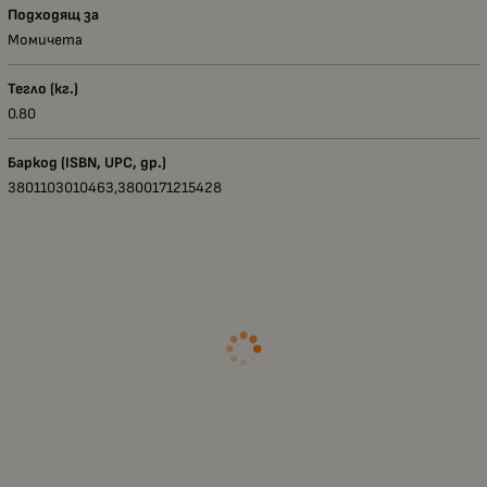
Подходящ за
Момичета
Тегло (кг.)
0.80
Баркод (ISBN, UPC, др.)
3801103010463,3800171215428