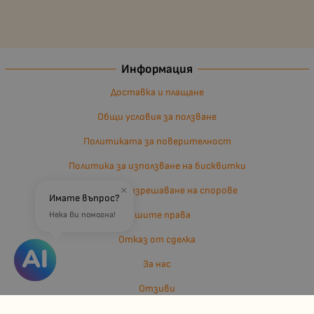
Информация
Доставка и плащане
Общи условия за ползване
Политиката за поверителност
Политика за използване на бисквитки
Въпроси и разрешаване на спорове
×
Имате въпрос?
Вашите права
Нека Ви помогна!
Отказ от сделка
За нас
Отзиви
Карта на сайта