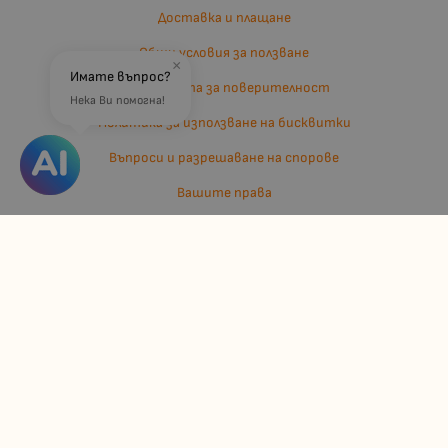
Доставка и плащане
Общи условия за ползване
×
Имате въпрос?
Политиката за поверителност
Нека Ви помогна!
Политика за използване на бисквитки
Въпроси и разрешаване на спорове
Вашите права
Отказ от сделка
За нас
Отзиви
Карта на сайта
Контакти
Контакти