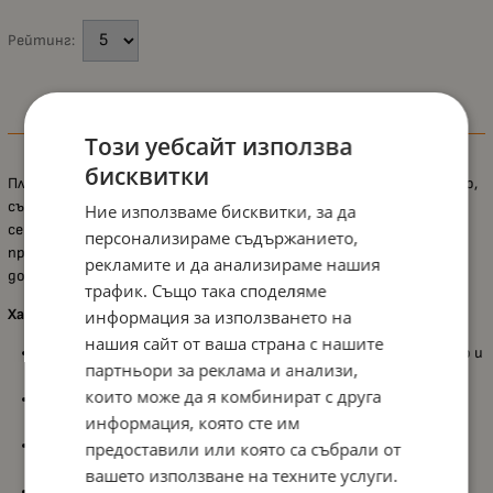
Рейтинг:
Информация
Този уебсайт използва
бисквитки
Плюшената играчка
Lorelli Toys
е мек и нежен спътник за бебето,
създаден да осигури комфорт, забавление и стимулиране на
Ние използваме бисквитки, за да
сетивата още от най-ранна възраст. С удобен размер и
персонализираме съдържанието,
приятна текстура, тя бързо се превръща в любима играчка у
рекламите и да анализираме нашия
дома и по време на разходка.
трафик. Също така споделяме
Характеристики:
информация за използването на
нашия сайт от ваша страна с нашите
Плюшена играчка с дрънкалка
, която ангажира вниманието и
партньори за реклама и анализи,
стимулира слуха;
които може да я комбинират с друга
Подходящ размер за
малките бебешки ръчички
, улесняващ
информация, която сте им
хващането;
Подпомага
опознаването на звуци и цветове
, развивайки
предоставили или която са събрали от
сетивата;
вашето използване на техните услуги.
Насърчава
фината моторика и координацията
чрез игра;