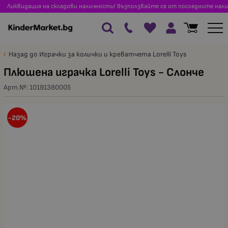
Ликвидация на складови наличности! Възползвайте се от последните нали
Назад до Играчки за колички и креватчета Lorelli Toys
Плюшена играчка Lorelli Toys - Слонче
Арт.№:
10191380005
-20%