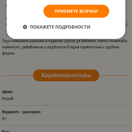
Действа
успокояващо при плач
, създавайки усещане за
ПРИЕМЕТЕ ВСИЧКИ
комфорт;
Подходяща за
игра в леглото или количката
;
Изработена от
меки и нежни материали
, приятни на допир;
ПОКАЖЕТЕ ПОДРОБНОСТИ
Подходяща за
ежедневна употреба от най-ранна възраст
.
Тази плюшена играчка е чудесен избор за бебето, като съчетава
нежност, забавление и развитие в една практична и удобна
форма.
Характеристики
Цвят
Розов
Възраст - диапазон
0+
Вид