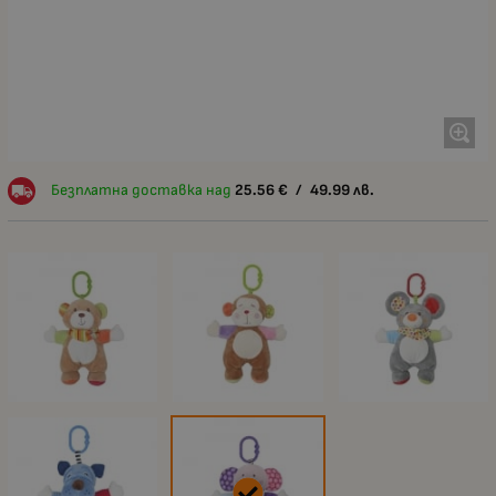
Безплатна доставка над
25.56
€
/
49.99
лв.