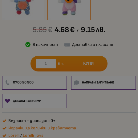
5.85
€
4.68
€
9.15
лв.
/
В наличност
Доставка и плащане
КУПИ
бр.
0700 50 900
НАПРАВИ ЗАПИТВАНЕ
ДОБАВИ В ЛЮБИМИ
Възраст - диапазон: 0+
Играчки за колички и креватчета
Lorelli
/
Lorelli Toys