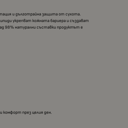
атация и дълготрайна защита от сухота.
липиди укрепват кожната бариера и създават
 над 98% натурални съставки продуктът е
и комфорт през целия ден.