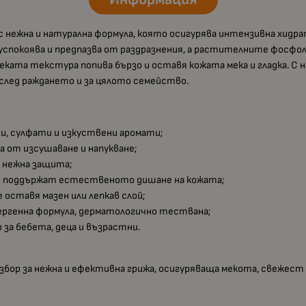
с нежна и натурална формула, която осигурява интензивна хидр
 успокоява и предпазва от раздразнения, а растителните фосфо
еката текстура попива бързо и оставя кожата мека и гладка. С
след раждането и за цялото семейство.
ни, сулфати и изкуствени аромати;
а от изсушаване и напукване;
 нежна защита;
и поддържат естественото дишане на кожата;
 оставя мазен или лепкав слой;
ергенна формула, дерматологично тествана;
 за бебета, деца и възрастни.
збор за нежна и ефективна грижа, осигуряваща мекота, свежест 