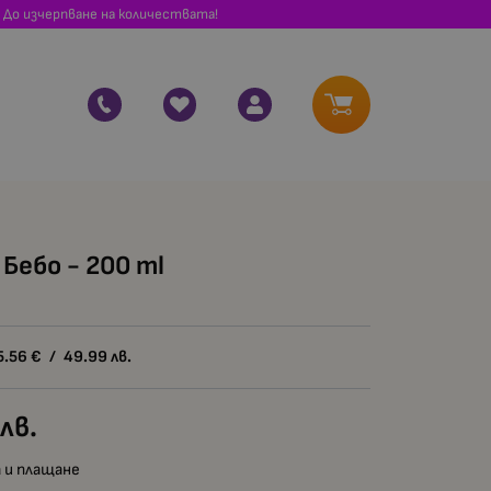
 До изчерпване на количествата!
Бебо - 200 ml
5.56
€
/
49.99
лв.
лв.
 и плащане