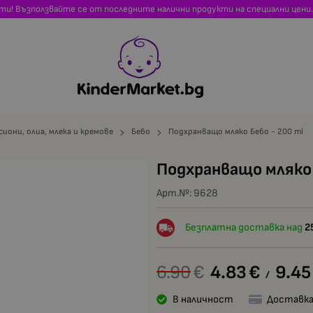
сти! Възползвайте се от последните налични продукти на специални цени.
сиони, олиа, млека и кремове
Бебо
Подхранващо мляко Бебо - 200 ml
Подхранващо мляко 
Арт.№:
9628
Безплатна доставка над
2
6.90
€
4.83
€
9.45
/
В наличност
Доставка