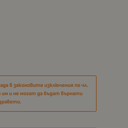
ада в законовите изключения по чл.
 им и не могат да бъдат върнати
дравето.