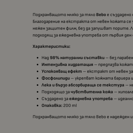
Подхранващото мляко за тяло
Bebo
е създадено 
Благодарение на екстракта от невен кожата се
нежен защитен филм, без да запушват порите. Л
подходящ за ежедневна употреба от първия ден 
Характеристики:
Над
98% натурални съставки
– без парабе
Интензивна хидратация
– предпазва кожат
Успокояващ ефект
– екстракт от невен за
Фосфолипиди
– укрепват кожната бариера 
Лека и бързо абсорбираща се текстура
– не
Подходящо за
чувствителна кожа
– хипоал
Създадено за
ежедневна употреба
– идеално
Опаковка:
200 ml
Подхранващото мляко за тяло Bebo е надежден и