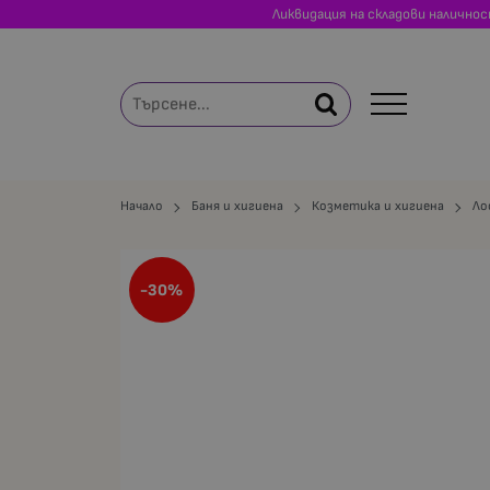
Ликвидация на складови налично
Начало
Баня и хигиена
Козметика и хигиена
Ло
-30%