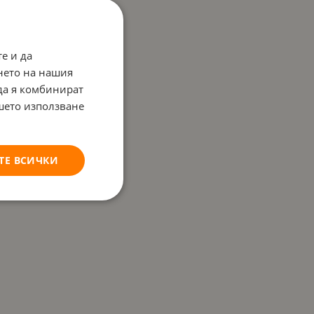
е и да
нето на нашия
 да я комбинират
ашето използване
ТЕ ВСИЧКИ