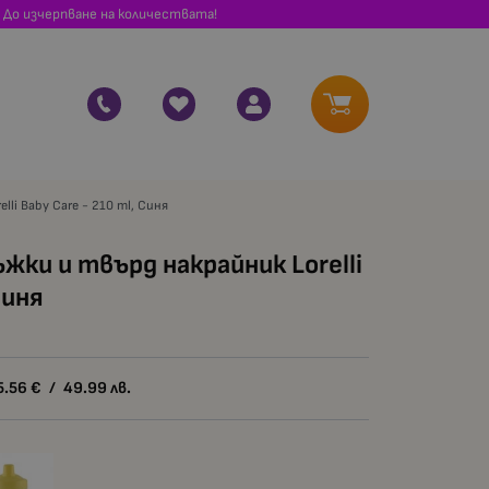
 До изчерпване на количествата!
li Baby Care - 210 ml, Синя
жки и твърд накрайник Lorelli
Синя
5.56
€
/
49.99
лв.