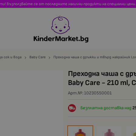
сти! Възползвайте се от последните налични продукти на специални цени.
а сок и вода
Baby Care
Преходна чаша с дръжки и твърд накрайник Lorel
Преходна чаша с дръ
Baby Care - 210 ml, 
Арт.№:
10230550001
Безплатна доставка над
2