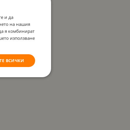
е и да
нето на нашия
 да я комбинират
ашето използване
ТЕ ВСИЧКИ