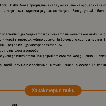
а
Lorelli Baby Care
е предназначена за улесняване на процеса на с
к, тази чаша е идеална за деца, които започват да упражняват 
то улесняват захващането и държането на чашата от малките д
т здрав материал, който осигурява безопасно пиене и предпаз
в и безопасен за употреба материал.
чистване след употреба.
то учат да пият от чаша и развиват своите координационни уме
на
Lorelli Baby Care
е практичен и функционален аксесоар, който щ
Характеристики
Син