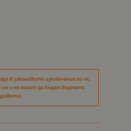
ада в законовите изключения по чл.
 им и не могат да бъдат върнати
дравето.