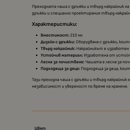
Преходната чаша с дръжки и твърд накрайник н
дръжки и специално проектирания твърд накрайни
Характеристики:
Вместимост:
210 мл
Дизайн с дръжки:
Оборудвана с дръжки, кои
Твърд накрайник:
Накрайникът е изработен о
Устойчив материал:
Изработена от устойчи
Лесна за почистване:
Чашата е лесна за по
Подходяща за деца:
Подходяща за деца, кои
Тази преходна чаша с дръжки и твърд накрайник 
независимост и увереност по време на хранене.
Цвят