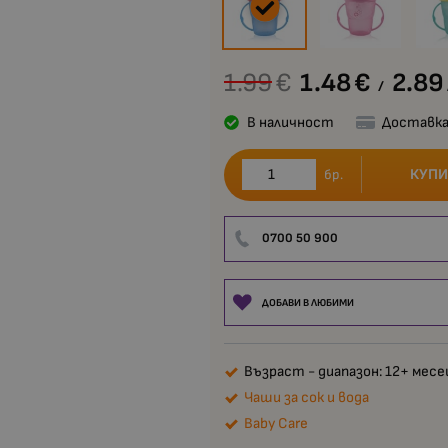
1.99
€
1.48
€
2.89
/
В наличност
Доставка
КУПИ
бр.
0700 50 900
ДОБАВИ В ЛЮБИМИ
Възраст - диапазон: 12+ месе
Чаши за сок и вода
Baby Care