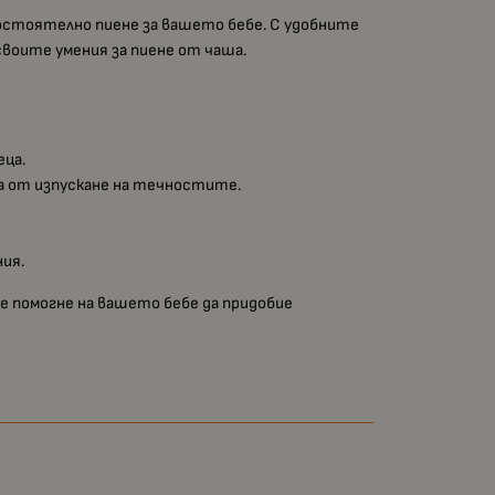
амостоятелно пиене за вашето бебе. С удобните
своите умения за пиене от чаша.
еца.
ва от изпускане на течностите.
ния.
е помогне на вашето бебе да придобие