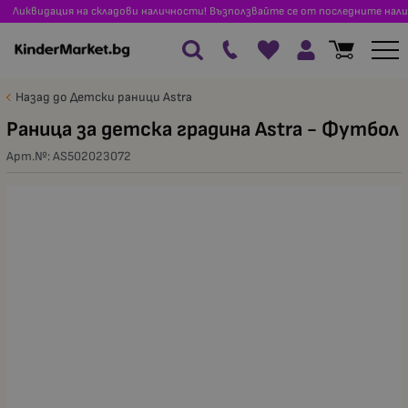
Ликвидация на складови наличности! Възползвайте се от последните нали
Назад до Детски раници Astra
Раница за детска градина Astra - Футбол
Арт.№:
AS502023072