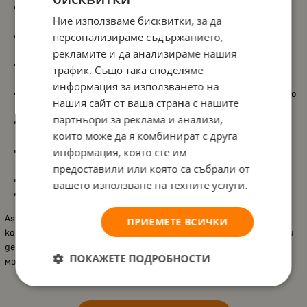
2 странични мрежести джоба
, идеални за бутилка или
Ние използваме бисквитки, за да
дребни аксесоари;
персонализираме съдържанието,
Метални ципове
, за по-голяма здравина и дълготрайна
употреба;
рекламите и да анализираме нашия
Цветна, щампована подплата
, която добавя настроение и
трафик. Също така споделяме
стил;
информация за използването на
Меки тиранти с регулируема дължина
, за удобно и правилно
нашия сайт от ваша страна с нашите
прилягане;
партньори за реклама и анализи,
Водоустойчив материал
, предпазващ съдържанието при
които може да я комбинират с друга
влага;
информация, която сте им
Светлоотразителни елементи
, за по-добра видимост и
сигурност;
предоставили или която са събрали от
Размери
32 х 22 х 10 см
;
вашето използване на техните услуги.
Обем
5 л
.
Astra „Футбол“ е лека, удобна и функционална раница, която
ПРИЕМЕТЕ ВСИЧКИ
комбинира практичност и спортен дизайн, превръщайки всеки
ден в детската градина в истинско удоволствие за малките
ПОКАЖЕТЕ ПОДРОБНОСТИ
момчета.