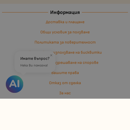
Информация
Доставка и плащане
Общи условия за ползване
Политиката за поверителност
Политика за използване на бисквитки
×
Имате въпрос?
Въпроси и разрешаване на спорове
Нека Ви помогна!
Вашите права
Отказ от сделка
За нас
Отзиви
Карта на сайта
Контакти